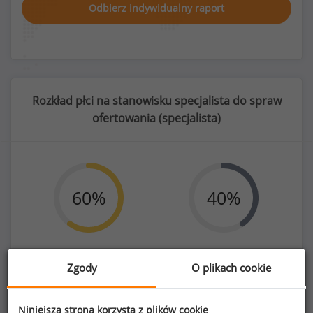
Odbierz indywidualny raport
Rozkład płci na stanowisku specjalista do spraw
ofertowania (
specjalista
)
60
%
40
%
Zgody
O plikach cookie
Kobiety
Mężczyźni
143
96
Niniejsza strona korzysta z plików cookie