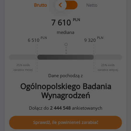
Brutto
Netto
PLN
7 610
mediana
PLN
PLN
6 510
9 320
25%
osób
25%
osób
zarabia mniej
zarabia więcej
Dane pochodzą z
Ogólnopolskiego Badania
Wynagrodzeń
Dołącz do
2 444 548
ankietowanych
Sprawdź, ile powinieneś zarabiać