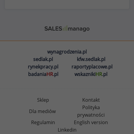
wynagrodzenia.pl
sedlak.pl
kfw.sedlak.pl
rynekpracy.pl
raportyplacowe.pl
badania
HR
.pl
wskazniki
HR
.pl
Sklep
Kontakt
Polityka
Dla mediów
prywatności
Regulamin
English version
Linkedin