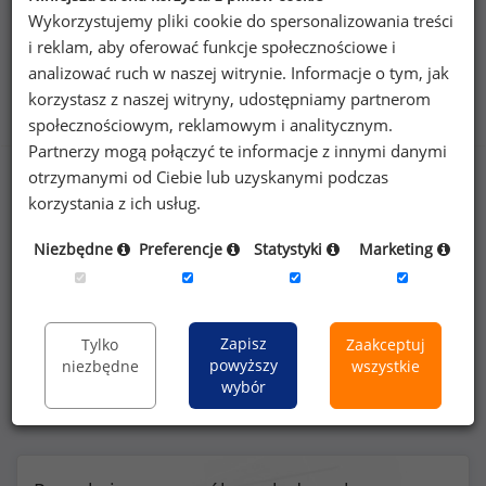
Wykorzystujemy pliki cookie do spersonalizowania treści
i reklam, aby oferować funkcje społecznościowe i
analizować ruch w naszej witrynie. Informacje o tym, jak
Benefity na stanowisku specjalista do spraw
korzystasz z naszej witryny, udostępniamy partnerom
ofertowania (
specjalista
)
społecznościowym, reklamowym i analitycznym.
Partnerzy mogą połączyć te informacje z innymi danymi
otrzymanymi od Ciebie lub uzyskanymi podczas
korzystania z ich usług.
30
%
Niezbędne
Preferencje
Statystyki
Marketing
prywatna opieka medyczna dla pracownika
Zapisz
Tylko
Zaakceptuj
powyższy
niezbędne
wszystkie
wybór