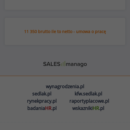
11 350 brutto ile to netto - umowa o pracę
wynagrodzenia.pl
sedlak.pl
kfw.sedlak.pl
rynekpracy.pl
raportyplacowe.pl
badania
HR
.pl
wskazniki
HR
.pl