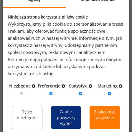
186
78
Niniejsza strona korzysta z plików cookie
Wykorzystujemy pliki cookie do spersonalizowania treści
i reklam, aby oferować funkcje społecznościowe i
analizować ruch w naszej witrynie. Informacje o tym, jak
Benefity na stanowisku specjalista do spraw
korzystasz z naszej witryny, udostępniamy partnerom
obsługi klientów korporacyjnych
społecznościowym, reklamowym i analitycznym.
Partnerzy mogą połączyć te informacje z innymi danymi
otrzymanymi od Ciebie lub uzyskanymi podczas
korzystania z ich usług.
63
%
Niezbędne
Preferencje
Statystyki
Marketing
karnety na siłownie i do klubów fitness
Zapisz
Tylko
Zaakceptuj
powyższy
niezbędne
wszystkie
wybór