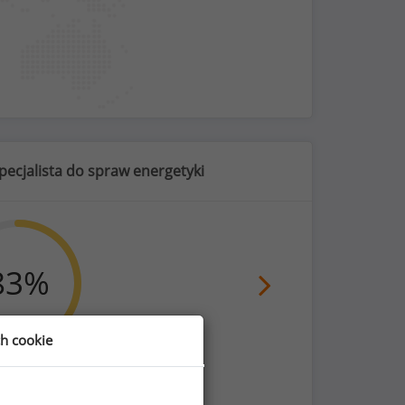
pecjalista do spraw energetyki
83
%
ch cookie
nie i do klubów fitness