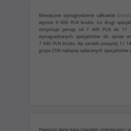
Miesięczne wynagrodzenie całkowite (
medi
wynosi
9 000
PLN brutto. Co drugi specjal
otrzymuje pensję od
7 440
PLN do
11 
wynagradzanych specjalistów do spraw ene
7 440
PLN brutto. Na zarobki powyżej
11 1
grupa 25% najlepiej opłacanych specjalistów 
Powyższe dane mają charakter orientacyjny i u