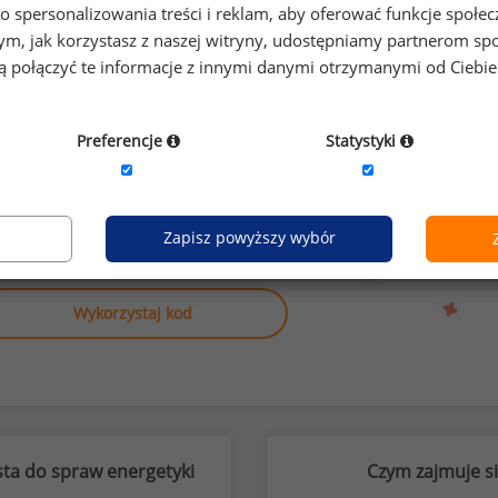
9
o spersonalizowania treści i reklam, aby oferować funkcje społe
o tym, jak korzystasz z naszej witryny, udostępniamy partnerom
gą połączyć te informacje z innymi danymi otrzymanymi od Ciebi
Preferencje
Statystyki
anych o wynagrodzeniach
yki
lub na innych stanowiskach?
Zapisz powyższy wybór
Wykorzystaj kod
sta do spraw energetyki
Czym zajmuje si