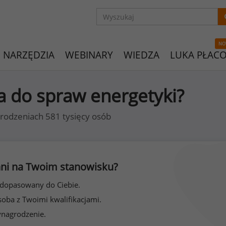
NO
NARZĘDZIA
WEBINARY
WIEDZA
LUKA PŁAC
sta do spraw energetyki?
rodzeniach 581 tysięcy osób
 inni na Twoim stanowisku?
 dopasowany do Ciebie.
soba z Twoimi kwalifikacjami.
ynagrodzenie.