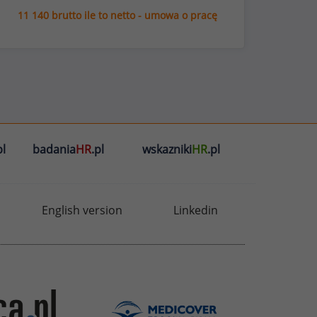
11 140 brutto ile to netto - umowa o pracę
l
badania
HR
.pl
wskazniki
HR
.pl
English version
Linkedin