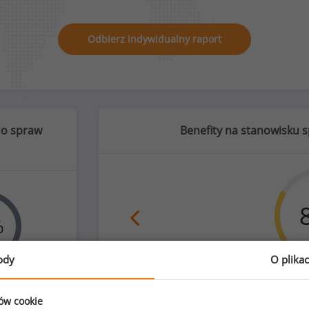
Odbierz indywidualny raport
 do spraw
Benefity na stanowisku s
%
ody
O plika
nika
karnety na siłow
zyźni
ków cookie