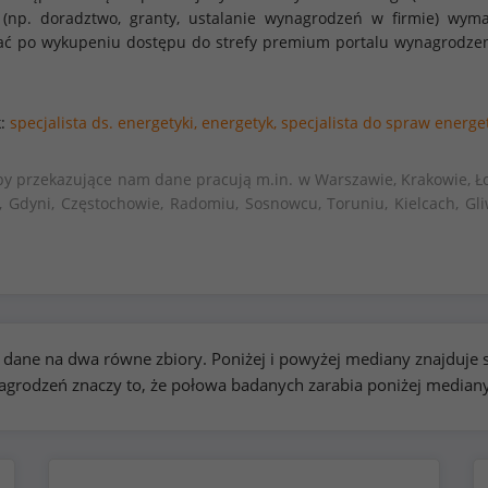
 (np. doradztwo, granty, ustalanie wynagrodzeń w firmie) w
stać po wykupeniu dostępu do strefy premium portalu wynagrodze
k:
specjalista ds. energetyki,
energetyk,
specjalista do spraw energet
by przekazujące nam dane pracują m.in. w Warszawie, Krakowie, Ło
, Gdyni, Częstochowie, Radomiu, Sosnowcu, Toruniu, Kielcach, Gli
kie dane na dwa równe zbiory. Poniżej i powyżej mediany znajduj
rodzeń znaczy to, że połowa badanych zarabia poniżej median