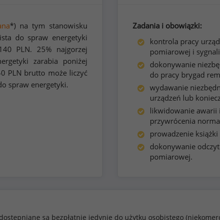
ana
*) na tym stanowisku
Zadania i obowiązki:
ista do spraw energetyki
kontrola pracy urzą
140
PLN. 25% najgorzej
pomiarowej i sygnali
rgetyki zarabia poniżej
dokonywanie niezbęd
40
PLN brutto może liczyć
do pracy brygad re
do spraw energetyki.
wydawanie niezbędny
urządzeń lub konieczn
likwidowanie awarii 
przywrócenia normal
prowadzenie książki
dokonywanie odczyt
pomiarowej.
dostępniane są bezpłatnie jedynie do użytku osobistego (niekomer