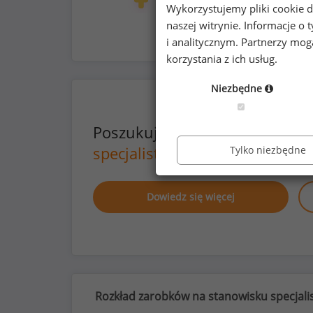
73
23
Wykorzystujemy pliki cookie d
naszej witrynie. Informacje 
i analitycznym. Partnerzy mo
korzystania z ich usług.
Niezbędne
Poszukujesz szczegółowych d
specjalistów do spraw energet
Tylko niezbędne
Dowiedz się więcej
Rozkład zarobków na stanowisku specjali