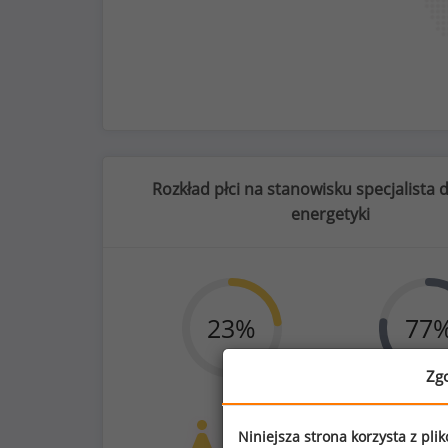
Rozkład płci na stanowisku specjalista
energetyki
91
%
23
%
77
Zg
prywatna opieka medyczna dla pracow
Kobiety
Mężc
Niniejsza strona korzysta z pli