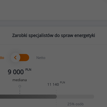
Zarobki specjalistów do spraw energetyki
tto
Netto
PLN
9 000
mediana
PLN
11 140
25%
osób