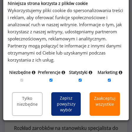
Niniejsza strona korzysta z plików cookie
Wykorzystujemy pliki cookie do spersonalizowania treści
i reklam, aby oferować funkcje społecznościowe i
analizować ruch w naszej witrynie. Informacje o tym, jak
korzystasz z naszej witryny, udostępniamy partnerom
Poszukujesz szczegółowych danych o
społecznościowym, reklamowym i analitycznym.
wynagrodzeniach
specjalistów do spraw
Partnerzy mogą połączyć te informacje z innymi danymi
otrzymanymi od Ciebie lub uzyskanymi podczas
badań marketingowych
lub na innych
korzystania z ich usług.
stanowiskach?
Niezbędne
Preferencje
Statystyki
Marketing
Dowiedz się więcej
Wykorzystaj kod
Zapisz
Tylko
Zaakceptuj
powyższy
niezbędne
wszystkie
wybór
Rozkład zarobków na stanowisku specjalista do