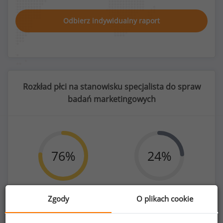
Odbierz indywidualny raport
Rozkład płci na stanowisku specjalista do spraw
badań marketingowych
76
%
24
%
Zgody
O plikach cookie
Kobiety
Mężczyźni
87
27