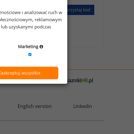
Wykorzystaj kod
cznościowe i analizować ruch w
 społecznościowym, reklamowym
e lub uzyskanymi podczas
skim Badaniu Wynagrodzeń
.
Marketing
Zaakceptuj wszystkie
l
badania
HR
.pl
wskazniki
HR
.pl
English version
Linkedin