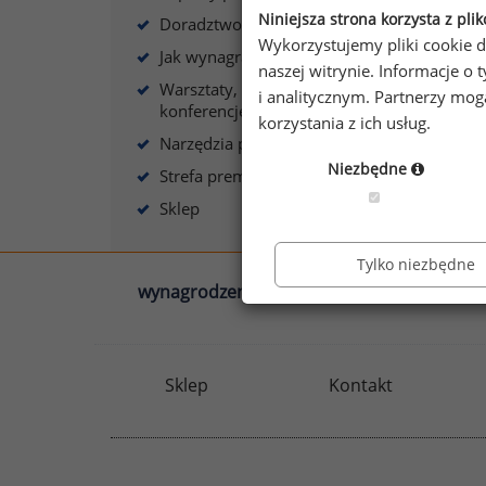
Niniejsza strona korzysta z pli
Doradztwo płacowe
Wykorzystujemy pliki cookie d
Jak wynagradzać?
naszej witrynie. Informacje 
Warsztaty, szkolenia,
i analitycznym. Partnerzy mo
A
konferencje
korzystania z ich usług.
Narzędzia płacowe
Niezbędne
Strefa premium
Sklep
Tylko niezbędne
wynagrodzenia.pl
sedlak.pl
Sklep
Kontakt