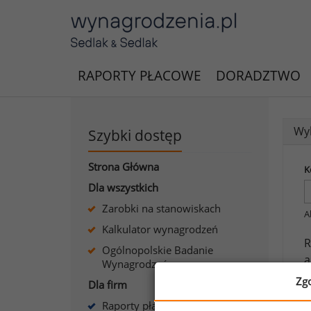
RAPORTY PŁACOWE
DORADZTWO
Wyk
Szybki dostęp
Strona Główna
K
Dla wszystkich
Zarobki na stanowiskach
A
Kalkulator wynagrodzeń
R
Ogólnopolskie Badanie
a
Wynagrodzeń
Zg
Dla firm
J
Raporty płacowe dla firm
s