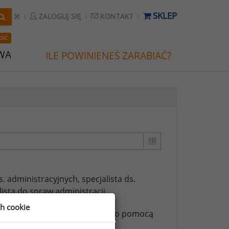
SKLEP
ZALOGUJ SIĘ
KONTAKT
OŚĆ
WA
ILE POWINIENEŚ ZARABIAĆ?
ds. administracyjnych,
specjalista ds.
lista do spraw administracji.
ch cookie
ższych stanowisk możesz za jego pomocą