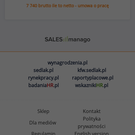
7 740 brutto ile to netto - umowa o pracę
wynagrodzenia.pl
sedlak.pl
kfw.sedlak.pl
rynekpracy.pl
raportyplacowe.pl
badania
HR
.pl
wskazniki
HR
.pl
Sklep
Kontakt
Polityka
Dla mediów
prywatności
Regulamin
English version