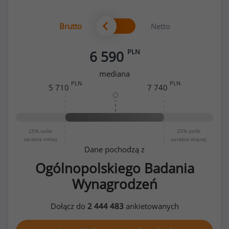
Brutto
Netto
PLN
6 590
mediana
PLN
PLN
5 710
7 740
25%
osób
25%
osób
zarabia mniej
zarabia więcej
Dane pochodzą z
Ogólnopolskiego Badania
Wynagrodzeń
Dołącz do
2 444 483
ankietowanych