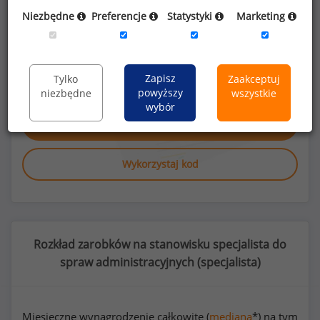
Niezbędne
Preferencje
Statystyki
Marketing
Poszukujesz szczegółowych danych o
wynagrodzeniach
specjalistów do spraw
administracyjnych
lub na innych
Zapisz
stanowiskach?
Tylko
Zaakceptuj
powyższy
niezbędne
wszystkie
wybór
Dowiedz się więcej
Wykorzystaj kod
Rozkład zarobków na stanowisku specjalista do
spraw administracyjnych (
specjalista
)
Miesięczne wynagrodzenie całkowite (
mediana
*) na tym