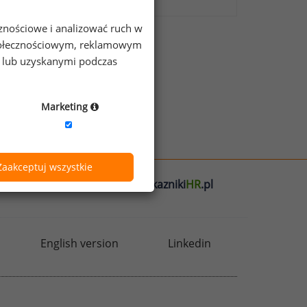
cznościowe i analizować ruch w
 społecznościowym, reklamowym
e lub uzyskanymi podczas
Marketing
Zaakceptuj wszystkie
l
badania
HR
.pl
wskazniki
HR
.pl
English version
Linkedin