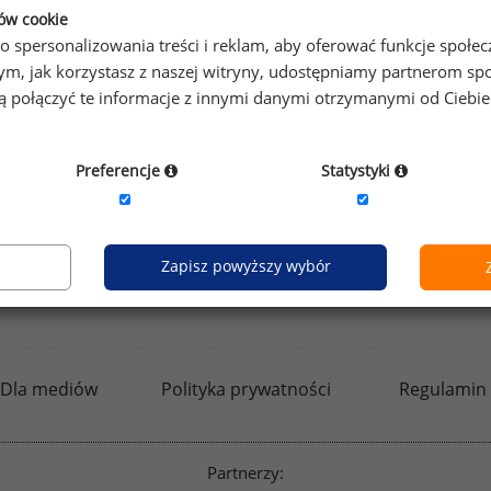
ków cookie
o spersonalizowania treści i reklam, aby oferować funkcje społe
o tym, jak korzystasz z naszej witryny, udostępniamy partnerom
gą połączyć te informacje z innymi danymi otrzymanymi od Ciebi
Preferencje
Statystyki
Zapisz powyższy wybór
kfw.sedlak.pl
rynekpracy.pl
raportyplacowe.p
Dla mediów
Polityka prywatności
Regulamin
Partnerzy: