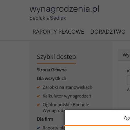
RAPORTY PŁACOWE
DORADZTWO
Wyk
Szybki dostęp
Strona Główna
K
Dla wszystkich
Zarobki na stanowiskach
A
Kalkulator wynagrodzeń
Ogólnopolskie Badanie
Wynagrodzeń
Zg
Dla firm
A
Raporty płacowe dla firm