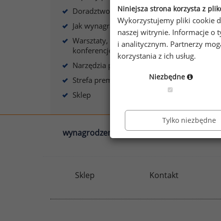
Niniejsza strona korzysta z pli
Doradztwo płacowe
Wykorzystujemy pliki cookie d
Jak wynagradzać?
naszej witrynie. Informacje 
Warsztaty, szkolenia,
i analitycznym. Partnerzy mo
konferencje
korzystania z ich usług.
Narzędzia płacowe
Niezbędne
Strefa premium
Sklep
Tylko niezbędne
wynagrodzenia.pl
sedlak.pl
Sklep
Kontakt