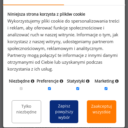
Niniejsza strona korzysta z plików cookie
Kobiety
Mężczyźni
Wykorzystujemy pliki cookie do spersonalizowania treści
6
16
i reklam, aby oferować funkcje społecznościowe i
analizować ruch w naszej witrynie. Informacje o tym, jak
korzystasz z naszej witryny, udostępniamy partnerom
społecznościowym, reklamowym i analitycznym.
Partnerzy mogą połączyć te informacje z innymi danymi
otrzymanymi od Ciebie lub uzyskanymi podczas
Szczegółowe dane o wynagrodzeniach na 840
korzystania z ich usług.
stanowiskach
dostępne w strefie premium
portalu wynagrodzenia.pl
Niezbędne
Preferencje
Statystyki
Marketing
Dowiedz się więcej
Zapisz
Tylko
Zaakceptuj
powyższy
niezbędne
wszystkie
wybór