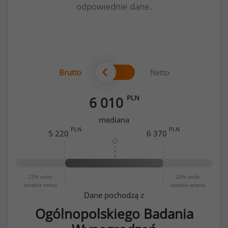
odpowiednie dane.
Brutto
Netto
PLN
6 010
mediana
PLN
PLN
5 220
6 370
25%
osób
25%
osób
zarabia mniej
zarabia więcej
Dane pochodzą z
Ogólnopolskiego Badania