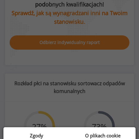
podobnych kwalifikacjach!
Sprawdź, jak są wynagradzani inni na Twoim
stanowisku.
Odbierz indywidualny raport
Rozkład płci na stanowisku sortowacz odpadów
komunalnych
27
%
73
%
Zgody
O plikach cookie