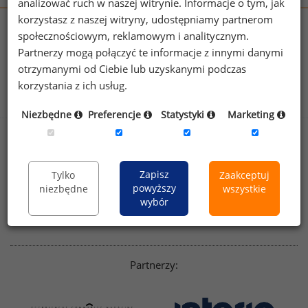
analizować ruch w naszej witrynie. Informacje o tym, jak
korzystasz z naszej witryny, udostępniamy partnerom
wynagrodzenia.pl
społecznościowym, reklamowym i analitycznym.
sedlak.pl
kfw.sedlak.pl
Partnerzy mogą połączyć te informacje z innymi danymi
rynekpracy.pl
raportyplacowe.pl
otrzymanymi od Ciebie lub uzyskanymi podczas
badania
HR
.pl
wskazniki
HR
.pl
korzystania z ich usług.
Niezbędne
Preferencje
Statystyki
Marketing
Sklep
Kontakt
Polityka
Dla mediów
Zapisz
Tylko
Zaakceptuj
prywatności
powyższy
niezbędne
wszystkie
Regulamin
English version
wybór
Linkedin
Partnerzy: