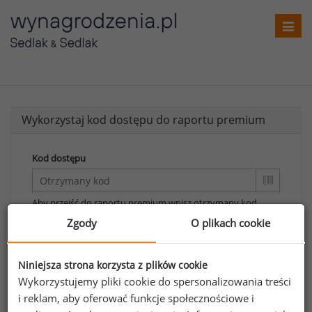
Toggl
navig
Wykorzystaj kod dostępu do raportu premium
Kod dostępu
Aby przejść do raportu premium wpisz otrzymany kod.
Zgody
O plikach cookie
Wykorzystaj kod
Aby otrzymać darmowy kod dostępu weź udział
Niniejsza strona korzysta z plików cookie
w
Ogólnopolskim Badaniu Wynagrodzeń
.
Wykorzystujemy pliki cookie do spersonalizowania treści
i reklam, aby oferować funkcje społecznościowe i