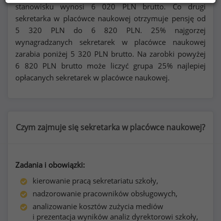
stanowisku wynosi
6 020
PLN brutto. Co drugi
sekretarka w placówce naukowej otrzymuje pensję od
5 320
PLN do
6 820
PLN. 25% najgorzej
wynagradzanych sekretarek w placówce naukowej
zarabia poniżej
5 320
PLN brutto. Na zarobki powyżej
6 820
PLN brutto może liczyć grupa 25% najlepiej
opłacanych sekretarek w placówce naukowej.
Czym zajmuje się sekretarka w placówce naukowej?
Zadania i obowiązki:
kierowanie pracą sekretariatu szkoły,
nadzorowanie pracowników obsługowych,
analizowanie kosztów zużycia mediów
i prezentacja wyników analiz dyrektorowi szkoły,