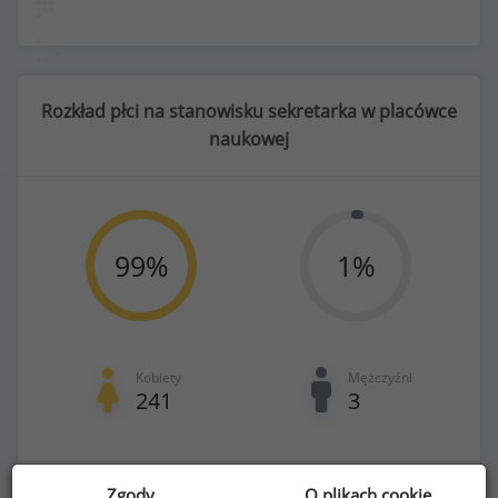
Rozkład płci na stanowisku sekretarka w placówce
naukowej
99
%
1
%
Kobiety
Mężczyźni
241
3
Zgody
O plikach cookie