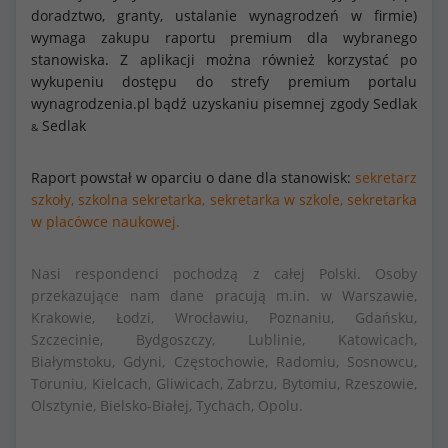
doradztwo, granty, ustalanie wynagrodzeń w firmie)
wymaga zakupu raportu premium dla wybranego
stanowiska. Z aplikacji można również korzystać po
wykupeniu dostępu do strefy premium portalu
wynagrodzenia.pl bądź uzyskaniu pisemnej zgody Sedlak
Sedlak
&
Raport powstał w oparciu o dane dla stanowisk:
sekretarz
szkoły,
szkolna sekretarka,
sekretarka w szkole,
sekretarka
w placówce naukowej.
Nasi respondenci pochodzą z całej Polski. Osoby
przekazujące nam dane pracują m.in. w Warszawie,
Krakowie, Łodzi, Wrocławiu, Poznaniu, Gdańsku,
Szczecinie, Bydgoszczy, Lublinie, Katowicach,
Białymstoku, Gdyni, Częstochowie, Radomiu, Sosnowcu,
Toruniu, Kielcach, Gliwicach, Zabrzu, Bytomiu, Rzeszowie,
Olsztynie, Bielsko-Białej, Tychach, Opolu.