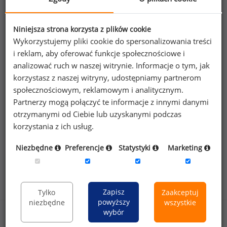
Poszukujesz szczegółowych danych o
Niniejsza strona korzysta z plików cookie
wynagrodzeniach
sekretarek w placówce
Wykorzystujemy pliki cookie do spersonalizowania treści
i reklam, aby oferować funkcje społecznościowe i
naukowej
lub na innych stanowiskach?
analizować ruch w naszej witrynie. Informacje o tym, jak
korzystasz z naszej witryny, udostępniamy partnerom
Dowiedz się więcej
społecznościowym, reklamowym i analitycznym.
Partnerzy mogą połączyć te informacje z innymi danymi
Wykorzystaj kod
otrzymanymi od Ciebie lub uzyskanymi podczas
korzystania z ich usług.
Niezbędne
Preferencje
Statystyki
Marketing
Rozkład zarobków na stanowisku sekretarka w
placówce naukowej
Zapisz
Tylko
Zaakceptuj
powyższy
niezbędne
wszystkie
wybór
Miesięczne wynagrodzenie całkowite (
mediana
*) na tym