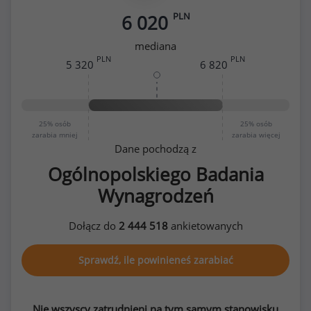
PLN
6 020
mediana
PLN
PLN
5 320
6 820
25%
osób
25%
osób
zarabia mniej
zarabia więcej
Dane pochodzą z
Ogólnopolskiego Badania
Wynagrodzeń
Dołącz do
2 444 518
ankietowanych
Sprawdź, ile powinieneś zarabiać
Nie wszyscy zatrudnieni na tym samym stanowisku