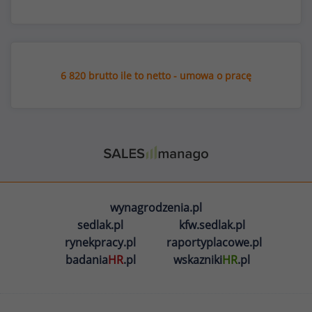
6 820 brutto ile to netto - umowa o pracę
wynagrodzenia.pl
sedlak.pl
kfw.sedlak.pl
rynekpracy.pl
raportyplacowe.pl
badania
HR
.pl
wskazniki
HR
.pl