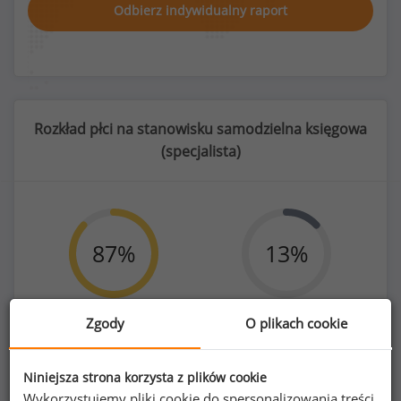
Odbierz indywidualny raport
Rozkład płci na stanowisku samodzielna księgowa
(
specjalista
)
87
%
13
%
Zgody
O plikach cookie
Kobiety
Mężczyźni
1125
170
Niniejsza strona korzysta z plików cookie
Wykorzystujemy pliki cookie do spersonalizowania treści