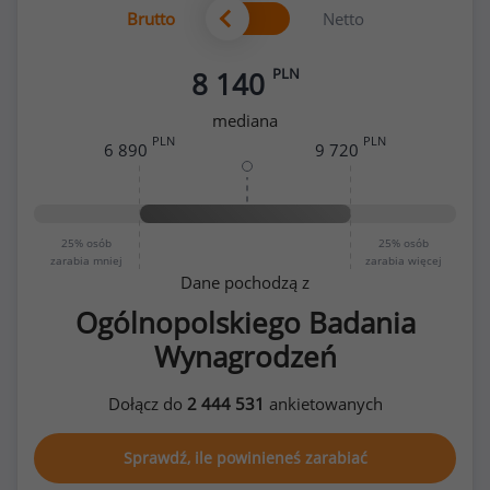
Brutto
Netto
PLN
8 140
mediana
PLN
PLN
6 890
9 720
25%
osób
25%
osób
zarabia mniej
zarabia więcej
Dane pochodzą z
Ogólnopolskiego Badania
Wynagrodzeń
Dołącz do
2 444 531
ankietowanych
Sprawdź, ile powinieneś zarabiać