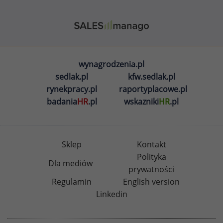
wynagrodzenia.pl
sedlak.pl
kfw.sedlak.pl
rynekpracy.pl
raportyplacowe.pl
badania
HR
.pl
wskazniki
HR
.pl
Sklep
Kontakt
Polityka
Dla mediów
prywatności
Regulamin
English version
Linkedin