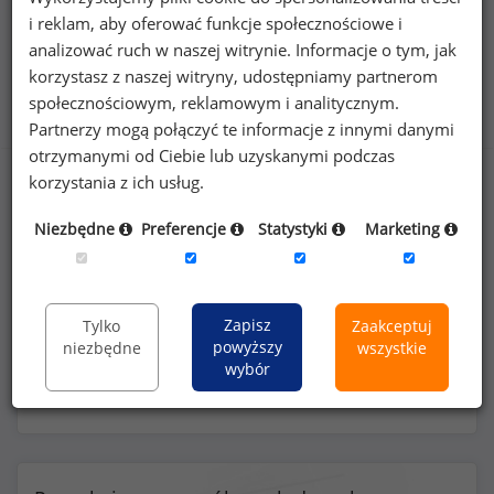
i reklam, aby oferować funkcje społecznościowe i
analizować ruch w naszej witrynie. Informacje o tym, jak
korzystasz z naszej witryny, udostępniamy partnerom
Benefity na stanowisku samodzielna księgowa
społecznościowym, reklamowym i analitycznym.
(
specjalista
)
Partnerzy mogą połączyć te informacje z innymi danymi
otrzymanymi od Ciebie lub uzyskanymi podczas
korzystania z ich usług.
Niezbędne
Preferencje
Statystyki
Marketing
48
%
Zapisz
Tylko
Zaakceptuj
elastyczny czas pracy
powyższy
niezbędne
wszystkie
wybór