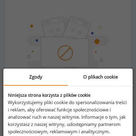
Zgody
O plikach cookie
Chcesz porównać swoje zarobki z innymi?
Niniejsza strona korzysta z plików cookie
Wykorzystujemy pliki cookie do spersonalizowania treści
i reklam, aby oferować funkcje społecznościowe i
Sprawdź ile powinieneś zarabiać
analizować ruch w naszej witrynie. Informacje o tym, jak
korzystasz z naszej witryny, udostępniamy partnerom
społecznościowym, reklamowym i analitycznym.