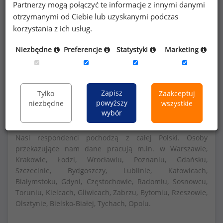
Partnerzy mogą połączyć te informacje z innymi danymi
otrzymanymi od Ciebie lub uzyskanymi podczas
Szczegółowe dane o wynagrodzeniach na 840
korzystania z ich usług.
stanowiskach
dostępne w strefie premium
Niezbędne
Preferencje
Statystyki
Marketing
portalu wynagrodzenia.pl
Dowiedz się więcej
Zapisz
Tylko
Zaakceptuj
powyższy
niezbędne
wszystkie
wybór
Nasi respondenci pochodzą z całej Polski. Osoby
przekazujące nam dane pracują m.in. w Warszawie,
Krakowie, Łodzi, Wrocławiu, Poznaniu, Gdańsku,
Szczecinie, Bydgoszczy, Lublinie, Katowicach,
Białymstoku, Gdyni, Częstochowie, Radomiu, Sosnowcu,
Toruniu, Kielcach, Gliwicach, Zabrzu, Bytomiu, Rzeszowie,
Olsztynie, Bielsko-Białej, Tychach, Opolu.