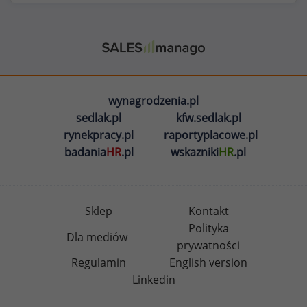
wynagrodzenia.pl
sedlak.pl
kfw.sedlak.pl
rynekpracy.pl
raportyplacowe.pl
badania
HR
.pl
wskazniki
HR
.pl
Sklep
Kontakt
Polityka
Dla mediów
prywatności
Regulamin
English version
Linkedin