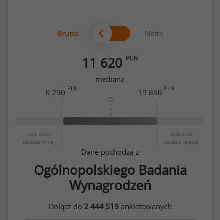
Brutto
Netto
PLN
11 620
mediana
PLN
PLN
8 290
19 850
25%
osób
25%
osób
zarabia mniej
zarabia więcej
Dane pochodzą z
Ogólnopolskiego Badania
Wynagrodzeń
Dołącz do
2 444 519
ankietowanych