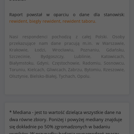
Raport powstał w oparciu o dane dla stanowisk:
rewident,
biegły rewident,
rewident taboru.
Nasi respondenci pochodzą z całej Polski. Osoby
przekazujące nam dane pracują m.in. w Warszawie,
Krakowie, Łodzi, Wrocławiu, Poznaniu, Gdańsku,
Szczecinie, Bydgoszczy, Lublinie, Katowicach,
Białymstoku, Gdyni, Częstochowie, Radomiu, Sosnowcu,
Toruniu, Kielcach, Gliwicach, Zabrzu, Bytomiu, Rzeszowie,
Olsztynie, Bielsko-Białej, Tychach, Opolu.
* Mediana - jest to wartość dzieląca wszystkie dane na
dwa równe zbiory. Poniżej i powyżej mediany znajduje
się dokładnie po 50% zgromadzonych w badaniu
wyników. W przypadku badania wynagrodzeń znaczy