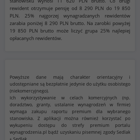
stanowisku wynosi
11 620
PLN brutto. Co drugi
rewident otrzymuje pensję od
8 290
PLN do
19 850
PLN. 25% najgorzej wynagradzanych rewidentów
zarabia poniżej
8 290
PLN brutto. Na zarobki powyżej
19 850
PLN brutto może liczyć grupa 25% najlepiej
opłacanych rewidentów.
Powyższe dane mają charakter orientacyjny i
udostępniane są bezpłatnie jedynie do użytku osobistego
(niekomercyjnego).
Ich wykorzystywanie w celach komercyjnych (np.
doradztwo, granty, ustalanie wynagrodzeń w firmie)
wymaga zakupu raportu premium dla wybranego
stanowiska. Z aplikacji można również korzystać po
wykupeniu dostępu do strefy premium portalu
wynagrodzenia.pl bądź uzyskaniu pisemnej zgody Sedlak
Sedlak
&