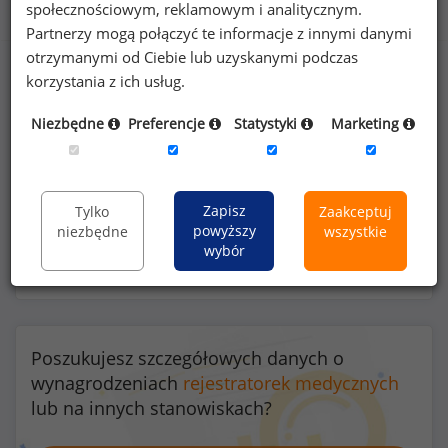
Benefity na stanowisku rejestratorka medyczna
społecznościowym, reklamowym i analitycznym.
Partnerzy mogą połączyć te informacje z innymi danymi
otrzymanymi od Ciebie lub uzyskanymi podczas
korzystania z ich usług.
21
%
Niezbędne
Preferencje
Statystyki
Marketing
Zapisz
Tylko
Zaakceptuj
imprezy integracyjne
powyższy
niezbędne
wszystkie
wybór
Poszukujesz szczegółowych danych o
wynagrodzeniach
rejestratorek medycznych
lub na innych stanowiskach?