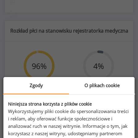
Rozkład płci na stanowisku rejestratorka medyczna
96
%
4
%
Zgody
O plikach cookie
Kobiety
Mężczyźni
412
18
Niniejsza strona korzysta z plików cookie
Wykorzystujemy pliki cookie do spersonalizowania treści
i reklam, aby oferować funkcje społecznościowe i
analizować ruch w naszej witrynie. Informacje o tym, jak
korzystasz z naszej witryny, udostępniamy partnerom