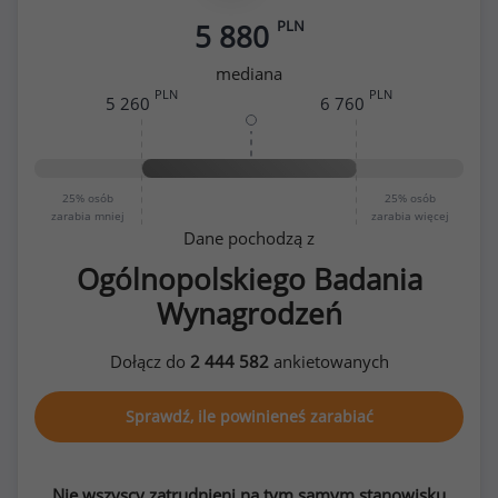
PLN
5 880
mediana
PLN
PLN
5 260
6 760
25%
osób
25%
osób
zarabia mniej
zarabia więcej
Dane pochodzą z
Ogólnopolskiego Badania
Wynagrodzeń
Dołącz do
2 444 582
ankietowanych
Sprawdź, ile powinieneś zarabiać
Nie wszyscy zatrudnieni na tym samym stanowisku