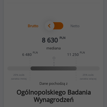
Brutto
Netto
PLN
8 630
mediana
PLN
PLN
6 480
11 250
25%
osób
25%
osób
zarabia mniej
zarabia więcej
Dane pochodzą z
Ogólnopolskiego Badania
Wynagrodzeń