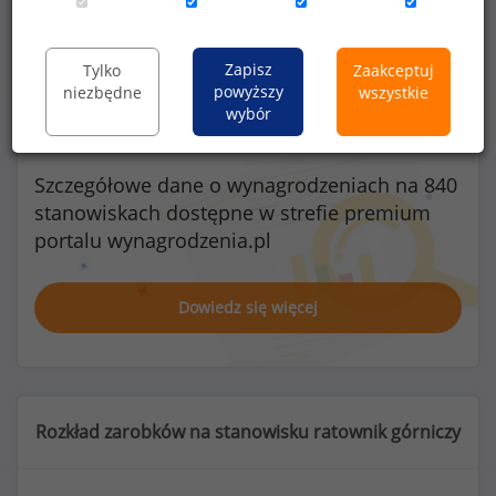
Kobiety
Mężczyźni
0
11
Zapisz
Tylko
Zaakceptuj
powyższy
niezbędne
wszystkie
wybór
Szczegółowe dane o wynagrodzeniach na 840
stanowiskach
dostępne w strefie premium
portalu wynagrodzenia.pl
Dowiedz się więcej
Rozkład zarobków na stanowisku ratownik górniczy