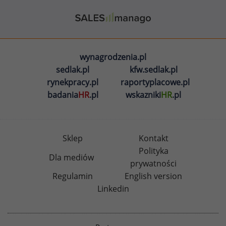
wynagrodzenia.pl
sedlak.pl
kfw.sedlak.pl
rynekpracy.pl
raportyplacowe.pl
badania
HR
.pl
wskazniki
HR
.pl
Sklep
Kontakt
Polityka
Dla mediów
prywatności
Regulamin
English version
Linkedin