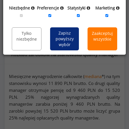
Dowiedz się więcej
Niezbędne
Preferencje
Statystyki
Marketing
Wykorzystaj kod
Zapisz
Tylko
Zaakceptuj
powyższy
niezbędne
wszystkie
wybór
Rozkład zarobków na stanowisku quality manager
Miesięczne wynagrodzenie całkowite (
mediana
*) na tym
stanowisku wynosi
11 890
PLN brutto. Co drugi quality
manager otrzymuje pensję od
9 460
PLN do
15 520
PLN. 25% najgorzej wynagradzanych quality
managerów zarabia poniżej
9 460
PLN brutto. Na
zarobki powyżej
15 520
PLN brutto może liczyć grupa
25% najlepiej opłacanych quality managerów.