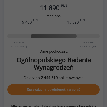
PLN
11 890
mediana
PLN
PLN
9 460
15 520
25%
osób
25%
osób
zarabia mniej
zarabia więcej
Dane pochodzą z
Ogólnopolskiego Badania
Wynagrodzeń
Dołącz do
2 444 519
ankietowanych
Sprawdź, ile powinieneś zarabiać
Nie wszyscy zatrudnieni na tym samym stanowisku