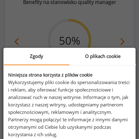
Benefity na stanowisku quality manager
50
%
Zgody
O plikach cookie
prywatna opieka medyczna dla pracownika
Niniejsza strona korzysta z plików cookie
Wykorzystujemy pliki cookie do spersonalizowania treści
i reklam, aby oferować funkcje społecznościowe i
analizować ruch w naszej witrynie. Informacje o tym, jak
korzystasz z naszej witryny, udostępniamy partnerom
Poszukujesz szczegółowych danych o
społecznościowym, reklamowym i analitycznym.
wynagrodzeniach
quality managerów
lub na
Partnerzy mogą połączyć te informacje z innymi danymi
innych stanowiskach?
otrzymanymi od Ciebie lub uzyskanymi podczas
korzystania z ich usług.