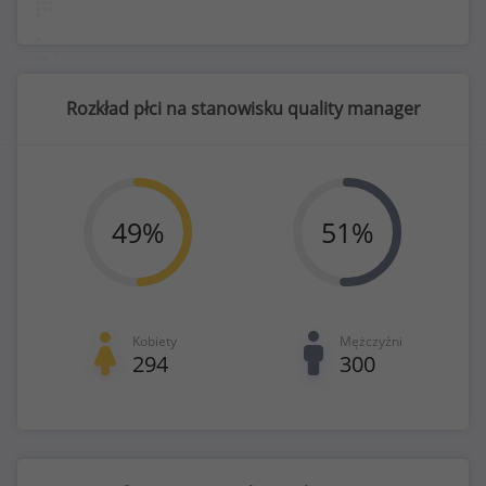
Rozkład płci na stanowisku quality manager
49
%
51
%
Kobiety
Mężczyźni
294
300