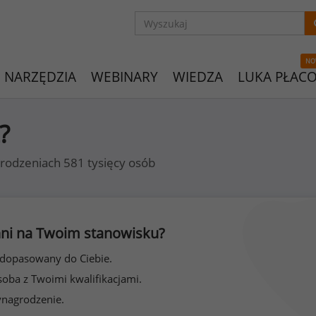
NO
NARZĘDZIA
WEBINARY
WIEDZA
LUKA PŁAC
?
rodzeniach 581 tysięcy osób
 inni na Twoim stanowisku?
 dopasowany do Ciebie.
soba z Twoimi kwalifikacjami.
ynagrodzenie.