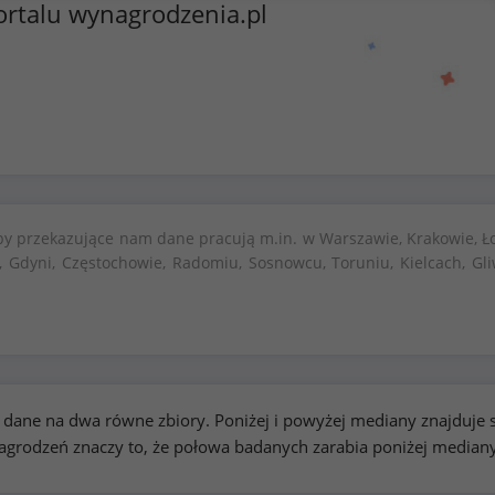
ortalu wynagrodzenia.pl
by przekazujące nam dane pracują m.in. w Warszawie, Krakowie, Ło
, Gdyni, Częstochowie, Radomiu, Sosnowcu, Toruniu, Kielcach, Gli
kie dane na dwa równe zbiory. Poniżej i powyżej mediany znajduj
rodzeń znaczy to, że połowa badanych zarabia poniżej median