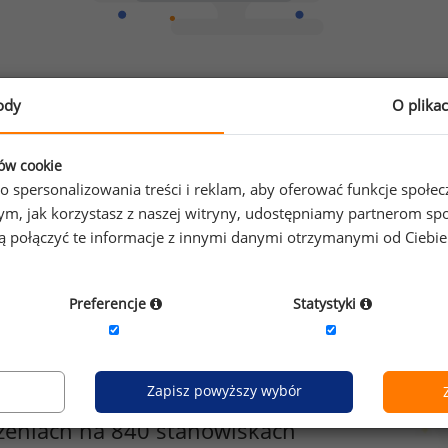
Chcesz porównać swoje zarobki z innymi?
ody
O plika
Sprawdź ile powinieneś zarabiać
ków cookie
o spersonalizowania treści i reklam, aby oferować funkcje społe
o tym, jak korzystasz z naszej witryny, udostępniamy partnerom
gą połączyć te informacje z innymi danymi otrzymanymi od Ciebi
Preferencje
Statystyki
Zapisz powyższy wybór
zeniach na 840 stanowiskach