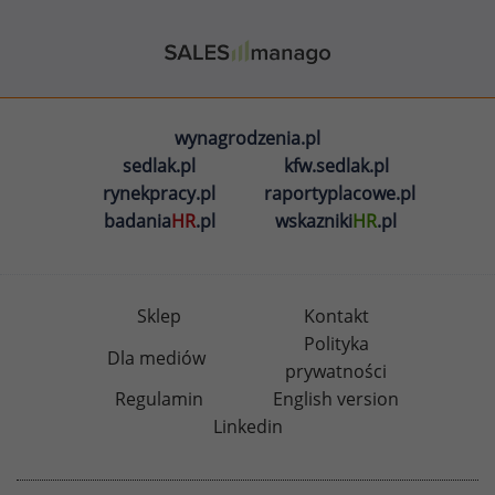
wynagrodzenia.pl
sedlak.pl
kfw.sedlak.pl
rynekpracy.pl
raportyplacowe.pl
badania
HR
.pl
wskazniki
HR
.pl
Sklep
Kontakt
Polityka
Dla mediów
prywatności
Regulamin
English version
Linkedin