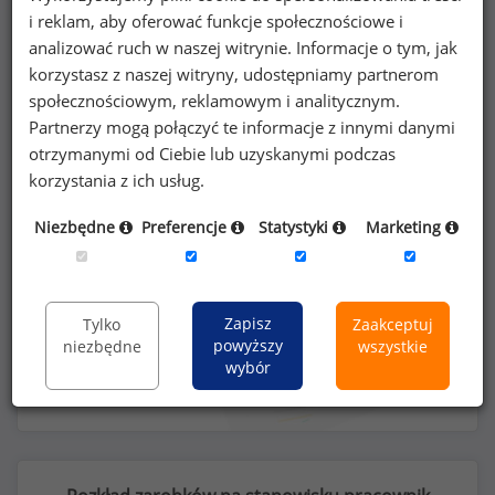
i reklam, aby oferować funkcje społecznościowe i
analizować ruch w naszej witrynie. Informacje o tym, jak
Kobiety
Mężczyźni
korzystasz z naszej witryny, udostępniamy partnerom
14
23
społecznościowym, reklamowym i analitycznym.
Partnerzy mogą połączyć te informacje z innymi danymi
otrzymanymi od Ciebie lub uzyskanymi podczas
korzystania z ich usług.
Niezbędne
Preferencje
Statystyki
Marketing
Szczegółowe dane o wynagrodzeniach na 840
stanowiskach
dostępne w strefie premium
portalu wynagrodzenia.pl
Zapisz
Tylko
Zaakceptuj
powyższy
niezbędne
wszystkie
wybór
Dowiedz się więcej