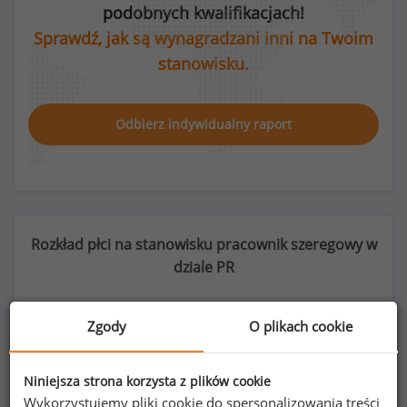
podobnych kwalifikacjach!
Sprawdź, jak są wynagradzani inni na Twoim
stanowisku.
Odbierz indywidualny raport
Rozkład płci na stanowisku pracownik szeregowy w
dziale PR
Zgody
O plikach cookie
38
%
62
%
Niniejsza strona korzysta z plików cookie
Wykorzystujemy pliki cookie do spersonalizowania treści