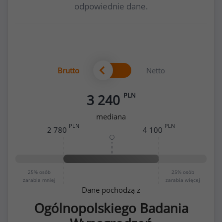
odpowiednie dane.
Brutto
Netto
PLN
3 240
mediana
PLN
PLN
2 780
4 100
25%
osób
25%
osób
zarabia mniej
zarabia więcej
Dane pochodzą z
Ogólnopolskiego Badania