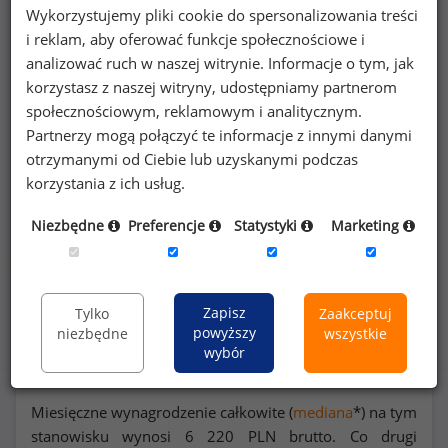
Wykorzystujemy pliki cookie do spersonalizowania treści
Poszukujesz szczegółowych danych o
i reklam, aby oferować funkcje społecznościowe i
wynagrodzeniach
pracowników gastronomii
analizować ruch w naszej witrynie. Informacje o tym, jak
lub na innych stanowiskach?
korzystasz z naszej witryny, udostępniamy partnerom
społecznościowym, reklamowym i analitycznym.
Partnerzy mogą połączyć te informacje z innymi danymi
Dowiedz się więcej
otrzymanymi od Ciebie lub uzyskanymi podczas
korzystania z ich usług.
Wykorzystaj kod
Niezbędne
Preferencje
Statystyki
Marketing
Rozkład zarobków na stanowisku pracownik
Zapisz
Tylko
Zaakceptuj
powyższy
niezbędne
wszystkie
gastronomii
wybór
Miesięczne wynagrodzenie całkowite (
mediana
*) na tym
stanowisku wynosi
6 220
PLN brutto. Co drugi