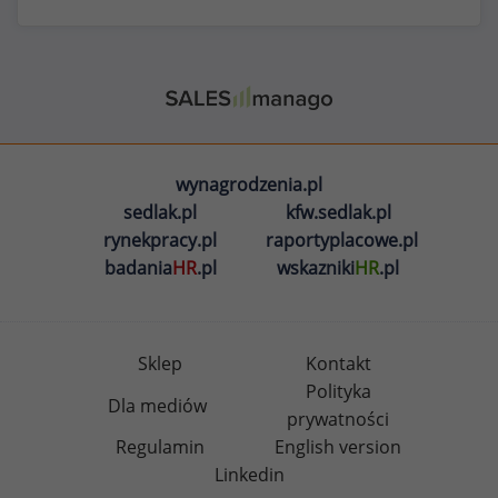
wynagrodzenia.pl
sedlak.pl
kfw.sedlak.pl
rynekpracy.pl
raportyplacowe.pl
badania
HR
.pl
wskazniki
HR
.pl
Sklep
Kontakt
Polityka
Dla mediów
prywatności
Regulamin
English version
Linkedin