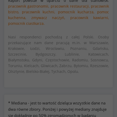
Raport powstał w oparciu o dane dla stanowisk:
pracownik gastronomii,
pracownik restauracji,
pracownik
bistro,
pracownik kuchni,
pomocnik kucharza,
pomoc
kuchenna,
zmywacz naczyń,
pracownik kawiarni,
pomocnik ciastkarza.
Nasi respondenci pochodzą z całej Polski. Osoby
przekazujące nam dane pracują m.in. w Warszawie,
Krakowie, Łodzi, Wrocławiu, Poznaniu, Gdańsku,
Szczecinie, Bydgoszczy, Lublinie, Katowicach,
Białymstoku, Gdyni, Częstochowie, Radomiu, Sosnowcu,
Toruniu, Kielcach, Gliwicach, Zabrzu, Bytomiu, Rzeszowie,
Olsztynie, Bielsko-Białej, Tychach, Opolu.
* Mediana - jest to wartość dzieląca wszystkie dane na
dwa równe zbiory. Poniżej i powyżej mediany znajduje
się dokładnie po 50% zgromadzonych w badaniu