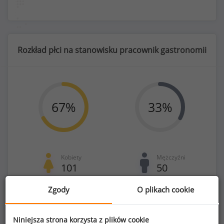
Rozkład płci na stanowisku pracownik gastronomii
67
%
33
%
Kobiety
Mężczyźni
101
50
Zgody
O plikach cookie
Niniejsza strona korzysta z plików cookie