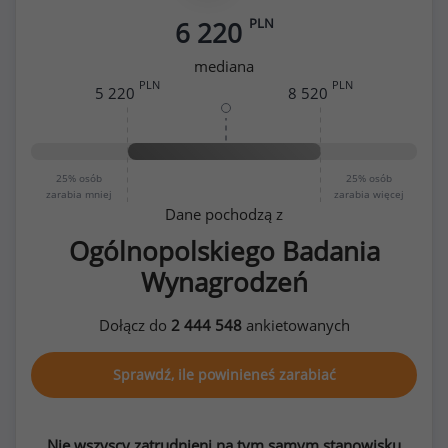
PLN
6 220
mediana
PLN
PLN
5 220
8 520
25%
osób
25%
osób
zarabia mniej
zarabia więcej
Dane pochodzą z
Ogólnopolskiego Badania
Wynagrodzeń
Dołącz do
2 444 548
ankietowanych
Sprawdź, ile powinieneś zarabiać
Nie wszyscy zatrudnieni na tym samym stanowisku