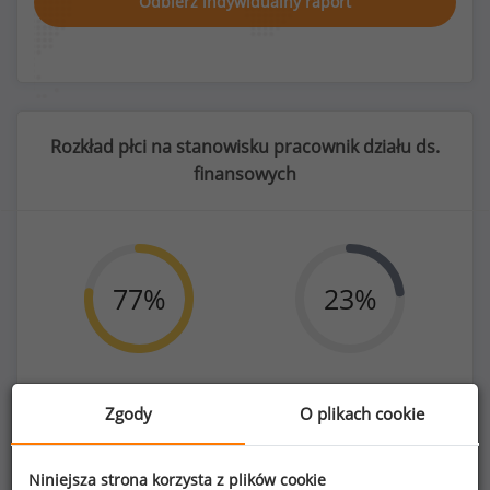
Odbierz indywidualny raport
Rozkład płci na stanowisku pracownik działu ds.
finansowych
77
%
23
%
Kobiety
Mężczyźni
Zgody
O plikach cookie
205
62
Niniejsza strona korzysta z plików cookie