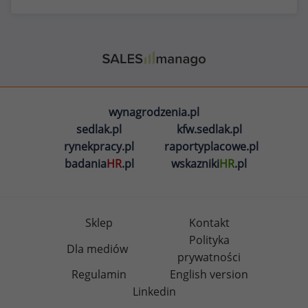
wynagrodzenia.pl
sedlak.pl
kfw.sedlak.pl
rynekpracy.pl
raportyplacowe.pl
badania
HR
.pl
wskazniki
HR
.pl
Sklep
Kontakt
Polityka
Dla mediów
prywatności
Regulamin
English version
Linkedin