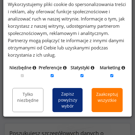
Wykorzystujemy pliki cookie do spersonalizowania treści
i reklam, aby oferować funkcje społecznościowe i
analizować ruch w naszej witrynie. Informacje o tym, jak
Benefity na stanowisku pracownik działu ds.
korzystasz z naszej witryny, udostępniamy partnerom
finansowych
społecznościowym, reklamowym i analitycznym.
Partnerzy mogą połączyć te informacje z innymi danymi
otrzymanymi od Ciebie lub uzyskanymi podczas
korzystania z ich usług.
53
%
Niezbędne
Preferencje
Statystyki
Marketing
prywatna opieka medyczna dla pracownika
Zapisz
Tylko
Zaakceptuj
powyższy
niezbędne
wszystkie
wybór
Poszukujesz szczegółowych danych o