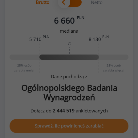
Brutto
Netto
PLN
6 660
mediana
PLN
PLN
5 710
8 130
25%
osób
25%
osób
zarabia mniej
zarabia więcej
Dane pochodzą z
Ogólnopolskiego Badania
Wynagrodzeń
Dołącz do
2 444 519
ankietowanych
Sprawdź, ile powinieneś zarabiać