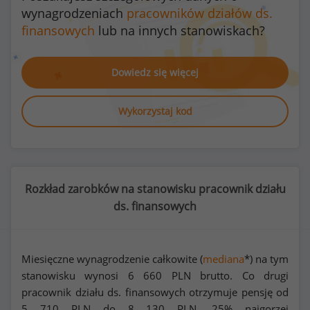
wynagrodzeniach
pracowników działów ds.
finansowych
lub na innych stanowiskach?
Dowiedz się więcej
Wykorzystaj kod
Rozkład zarobków na stanowisku pracownik działu
ds. finansowych
Miesięczne wynagrodzenie całkowite (
mediana
*) na tym
stanowisku wynosi
6 660
PLN brutto. Co drugi
pracownik działu ds. finansowych otrzymuje pensję od
5 710
PLN do
8 130
PLN. 25% najgorzej