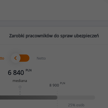
Zarobki pracowników do spraw ubezpieczeń
tto
Netto
PLN
6 840
mediana
PLN
8 900
25%
osób