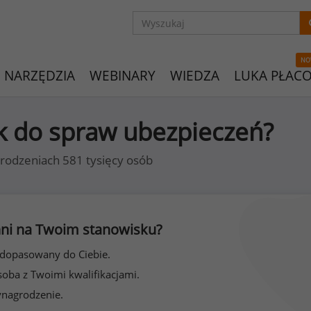
NO
NARZĘDZIA
WEBINARY
WIEDZA
LUKA PŁAC
ik do spraw ubezpieczeń?
rodzeniach 581 tysięcy osób
 inni na Twoim stanowisku?
 dopasowany do Ciebie.
soba z Twoimi kwalifikacjami.
ynagrodzenie.