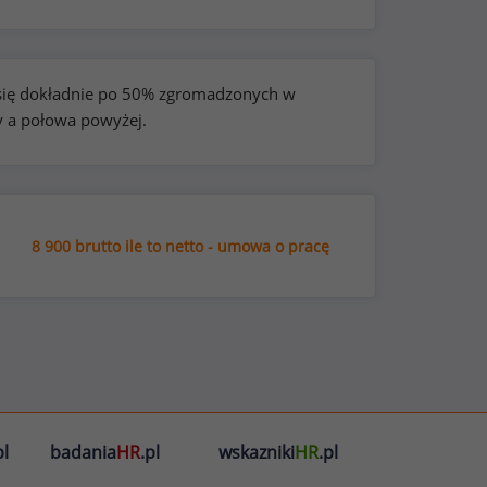
e się dokładnie po 50% zgromadzonych w
y a połowa powyżej.
8 900 brutto ile to netto - umowa o pracę
l
badania
HR
.pl
wskazniki
HR
.pl