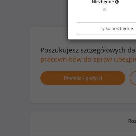
Niezbędne
Tylko niezbędne
Poszukujesz szczegółowych d
pracowników do spraw ubezpi
Dowiedz się więcej
Roz