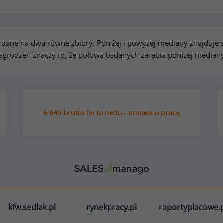
kie dane na dwa równe zbiory. Poniżej i powyżej mediany znajduj
rodzeń znaczy to, że połowa badanych zarabia poniżej median
6 840 brutto ile to netto - umowa o pracę
kfw.sedlak.pl
rynekpracy.pl
raportyplacowe.p