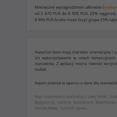
Miesięczne wynagrodzenie całkowite (
media
od
5 670
PLN do
8 900
PLN. 25% najgorzej
8 900
PLN brutto może liczyć grupa 25% najl
Powyższe dane mają charakter orientacyjny i u
Ich wykorzystywanie w celach komercyjnych
stanowiska. Z aplikacji można również korzy
Sedlak
Raport powstał w oparciu o dane dla stanowis
Nasi respondenci pochodzą z całej Polski. Oso
Bydgoszczy, Lublinie, Katowicach, Białymstoku
Bielsko-Białej, Tychach, Opolu.