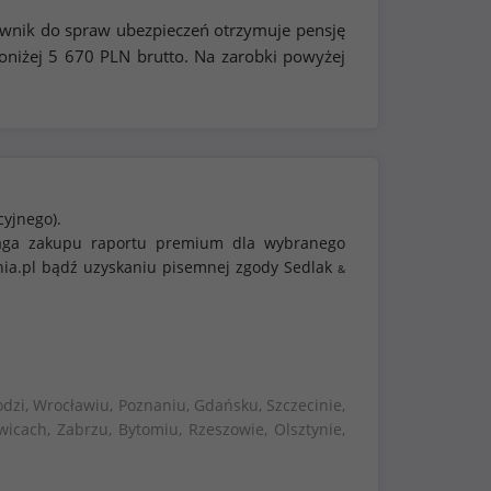
ownik do spraw ubezpieczeń otrzymuje pensję
oniżej
5 670
PLN brutto. Na zarobki powyżej
cyjnego).
ymaga zakupu raportu premium dla wybranego
nia.pl bądź uzyskaniu pisemnej zgody Sedlak
&
dzi, Wrocławiu, Poznaniu, Gdańsku, Szczecinie,
wicach, Zabrzu, Bytomiu, Rzeszowie, Olsztynie,