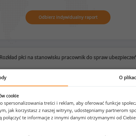
Odbierz indywidualny raport
Rozkład płci na stanowisku pracownik do spraw ubezpiecze
ody
O plika
74
%
26
%
ków cookie
o spersonalizowania treści i reklam, aby oferować funkcje społe
o tym, jak korzystasz z naszej witryny, udostępniamy partnerom
gą połączyć te informacje z innymi danymi otrzymanymi od Ciebi
Kobiety
Mężczyźni
85
30