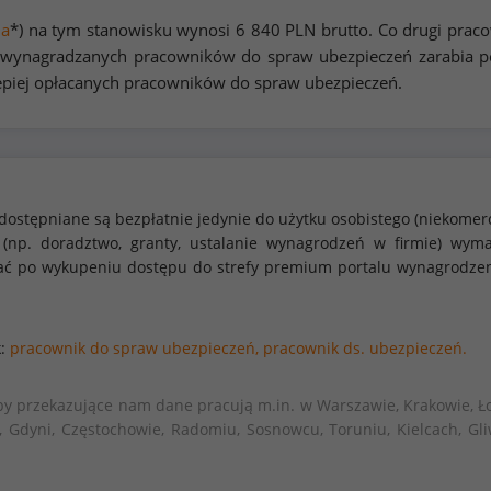
na
*) na tym stanowisku wynosi
6 840
PLN brutto. Co drugi prac
 wynagradzanych pracowników do spraw ubezpieczeń zarabia p
epiej opłacanych pracowników do spraw ubezpieczeń.
dostępniane są bezpłatnie jedynie do użytku osobistego (niekomer
 (np. doradztwo, granty, ustalanie wynagrodzeń w firmie) w
stać po wykupeniu dostępu do strefy premium portalu wynagrodze
k:
pracownik do spraw ubezpieczeń,
pracownik ds. ubezpieczeń.
by przekazujące nam dane pracują m.in. w Warszawie, Krakowie, Ło
, Gdyni, Częstochowie, Radomiu, Sosnowcu, Toruniu, Kielcach, Gli