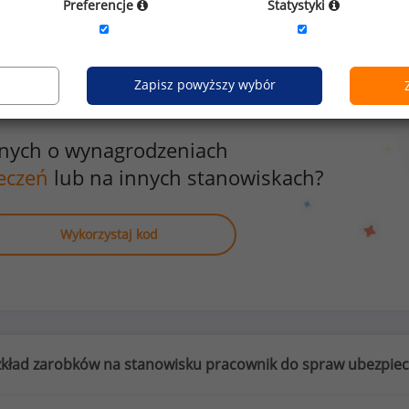
Preferencje
Statystyki
Zapisz powyższy wybór
anych o wynagrodzeniach
eczeń
lub na innych stanowiskach?
Wykorzystaj kod
kład zarobków na stanowisku pracownik do spraw ubezpie