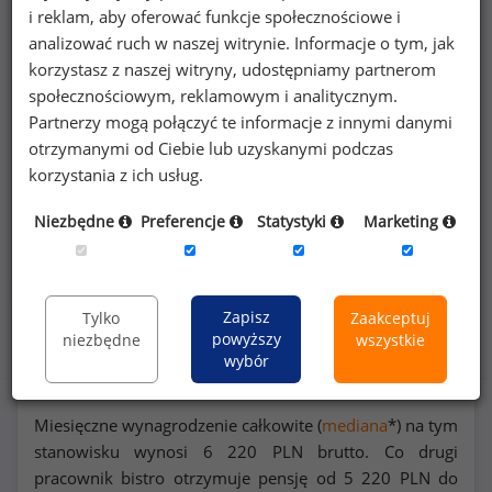
i reklam, aby oferować funkcje społecznościowe i
Poszukujesz szczegółowych danych o
analizować ruch w naszej witrynie. Informacje o tym, jak
wynagrodzeniach
pracowników bistr
lub na
korzystasz z naszej witryny, udostępniamy partnerom
innych stanowiskach?
społecznościowym, reklamowym i analitycznym.
Partnerzy mogą połączyć te informacje z innymi danymi
otrzymanymi od Ciebie lub uzyskanymi podczas
Dowiedz się więcej
korzystania z ich usług.
Wykorzystaj kod
Niezbędne
Preferencje
Statystyki
Marketing
Zapisz
Tylko
Zaakceptuj
powyższy
niezbędne
wszystkie
Rozkład zarobków na stanowisku pracownik bistro
wybór
Miesięczne wynagrodzenie całkowite (
mediana
*) na tym
stanowisku wynosi
6 220
PLN brutto. Co drugi
pracownik bistro otrzymuje pensję od
5 220
PLN do