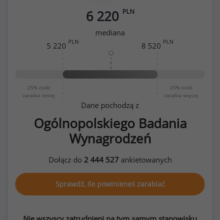
PLN
6 220
mediana
PLN
PLN
5 220
8 520
25%
osób
25%
osób
zarabia mniej
zarabia więcej
Dane pochodzą z
Ogólnopolskiego Badania
Wynagrodzeń
Dołącz do
2 444 527
ankietowanych
Sprawdź, ile powinieneś zarabiać
Nie wszyscy zatrudnieni na tym samym stanowisku