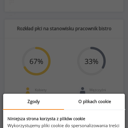
Rozkład płci na stanowisku pracownik bistro
67
%
33
%
Kobiety
Mężczyźni
101
50
Zgody
O plikach cookie
Niniejsza strona korzysta z plików cookie
Wykorzystujemy pliki cookie do spersonalizowania treści