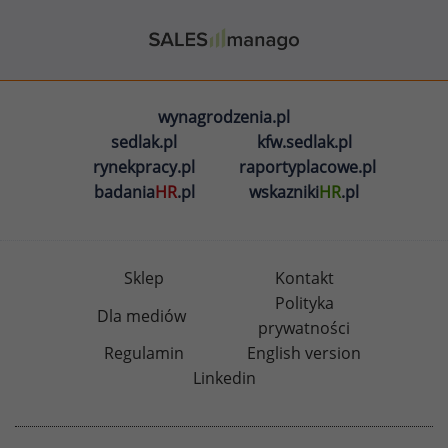
wynagrodzenia.pl
sedlak.pl
kfw.sedlak.pl
rynekpracy.pl
raportyplacowe.pl
badania
HR
.pl
wskazniki
HR
.pl
Sklep
Kontakt
Polityka
Dla mediów
prywatności
Regulamin
English version
Linkedin