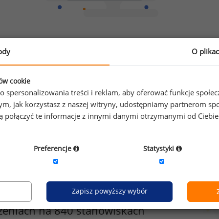
Chcesz porównać swoje zarobki z innymi?
ody
O plika
Sprawdź ile powinieneś zarabiać
ków cookie
o spersonalizowania treści i reklam, aby oferować funkcje społe
o tym, jak korzystasz z naszej witryny, udostępniamy partnerom
gą połączyć te informacje z innymi danymi otrzymanymi od Ciebi
Preferencje
Statystyki
Zapisz powyższy wybór
zeniach na 840 stanowiskach