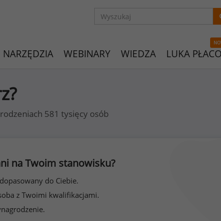
NO
NARZĘDZIA
WEBINARY
WIEDZA
LUKA PŁAC
rz?
rodzeniach 581 tysięcy osób
 inni na Twoim stanowisku?
 dopasowany do Ciebie.
soba z Twoimi kwalifikacjami.
ynagrodzenie.