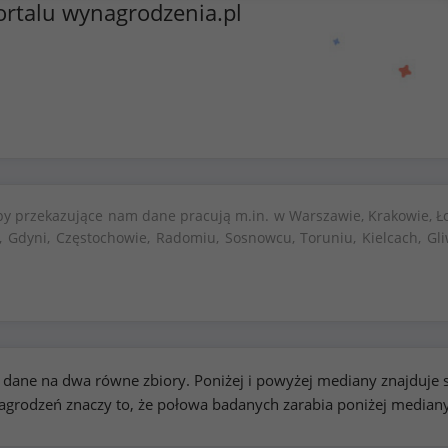
ortalu wynagrodzenia.pl
by przekazujące nam dane pracują m.in. w Warszawie, Krakowie, Ło
, Gdyni, Częstochowie, Radomiu, Sosnowcu, Toruniu, Kielcach, Gli
kie dane na dwa równe zbiory. Poniżej i powyżej mediany znajduj
rodzeń znaczy to, że połowa badanych zarabia poniżej median