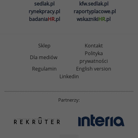
sedlak.pl
kfw.sedlak.pl
rynekpracy.pl
raportyplacowe.pl
badania
HR
.pl
wskazniki
HR
.pl
Sklep
Kontakt
Polityka
Dla mediów
prywatności
Regulamin
English version
Linkedin
Partnerzy: