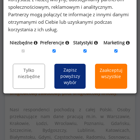
społecznościowym, reklamowym i analitycznym.
Partnerzy mogą połączyć te informacje z innymi danymi
Szczegółowe dane o wynagrodzeniach na 840
otrzymanymi od Ciebie lub uzyskanymi podczas
stanowiskach
dostępne w strefie premium
korzystania z ich usług.
portalu wynagrodzenia.pl
Niezbędne
Preferencje
Statystyki
Marketing
Dowiedz się więcej
Zapisz
Tylko
Zaakceptuj
powyższy
niezbędne
wszystkie
wybór
Raport powstał w oparciu o dane dla stanowisk:
pilot
śmigłowcowy zawodowy,
pilot śmigłowcowy liniowy.
Nasi respondenci pochodzą z całej Polski. Osoby
przekazujące nam dane pracują m.in. w Warszawie,
Krakowie, Łodzi, Wrocławiu, Poznaniu, Gdańsku,
Szczecinie, Bydgoszczy, Lublinie, Katowicach,
Białymstoku, Gdyni, Częstochowie, Radomiu, Sosnowcu,