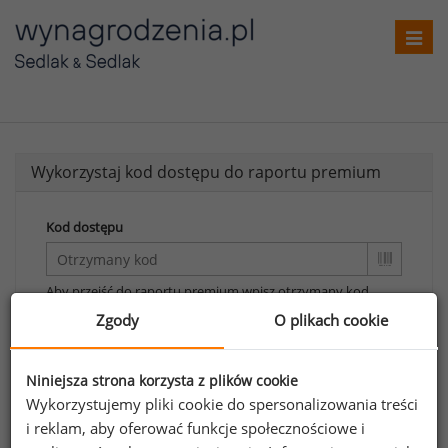
Toggl
navig
Wykorzystaj kod dostępu do raportu premium
Kod dostępu
Aby przejść do raportu premium wpisz otrzymany kod.
Zgody
O plikach cookie
Wykorzystaj kod
Aby otrzymać darmowy kod dostępu weź udział
Niniejsza strona korzysta z plików cookie
w
Ogólnopolskim Badaniu Wynagrodzeń
.
Wykorzystujemy pliki cookie do spersonalizowania treści
i reklam, aby oferować funkcje społecznościowe i