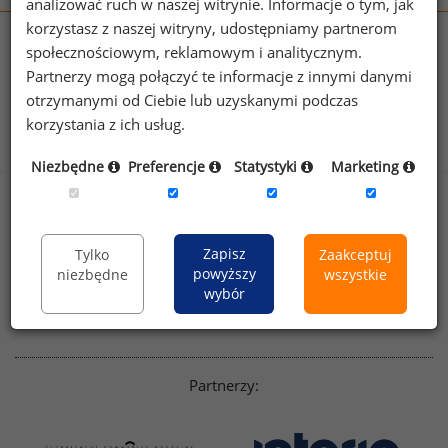
analizować ruch w naszej witrynie. Informacje o tym, jak
korzystasz z naszej witryny, udostępniamy partnerom
wynagrodzenia.pl
społecznościowym, reklamowym i analitycznym.
sedlak.pl
kfw.sedlak.pl
Partnerzy mogą połączyć te informacje z innymi danymi
rynekpracy.pl
raportyplacowe.pl
otrzymanymi od Ciebie lub uzyskanymi podczas
badania
HR
.pl
wskazniki
HR
.pl
korzystania z ich usług.
Niezbędne
Preferencje
Statystyki
Marketing
Sklep
Kontakt
Polityka
Dla mediów
Zapisz
Tylko
Zaakceptuj
prywatności
powyższy
niezbędne
wszystkie
Regulamin
English version
wybór
Linkedin
Partnerzy: