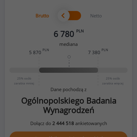
Brutto
Netto
PLN
6 780
mediana
PLN
PLN
5 870
7 380
25%
osób
25%
osób
zarabia mniej
zarabia więcej
Dane pochodzą z
Ogólnopolskiego Badania
Wynagrodzeń
Dołącz do
2 444 518
ankietowanych