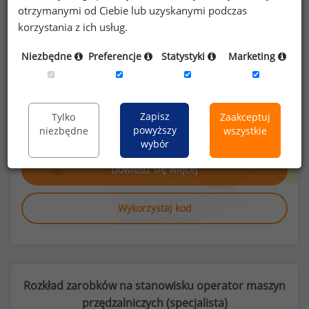
otrzymanymi od Ciebie lub uzyskanymi podczas
korzystania z ich usług.
Niezbędne
Preferencje
Statystyki
Marketing
Poszukujesz szczegółowych danych o
wynagrodzeniach
operatorów maszyn
Zapisz
Tylko
Zaakceptuj
przędzalniczych
lub na innych stanowiskach?
powyższy
niezbędne
wszystkie
wybór
Dowiedz się więcej
Wykorzystaj kod
Rozkład zarobków na stanowisku operator maszyn
przędzalniczych (
specjalista
)