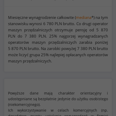
Miesięczne wynagrodzenie całkowite (
mediana
*) na tym
stanowisku wynosi
6 780
PLN brutto. Co drugi operator
maszyn przędzalniczych otrzymuje pensję od
5 870
PLN do
7 380
PLN. 25% najgorzej wynagradzanych
operatorów maszyn przędzalniczych zarabia poniżej
5 870
PLN brutto. Na zarobki powyżej
7 380
PLN brutto
może liczyć grupa 25% najlepiej opłacanych operatorów
maszyn przędzalniczych.
Powyższe dane mają charakter orientacyjny i
udostępniane są bezpłatnie jedynie do użytku osobistego
(niekomercyjnego).
Ich wykorzystywanie w celach komercyjnych (np.
doradztwo, granty, ustalanie wynagrodzeń w firmie)