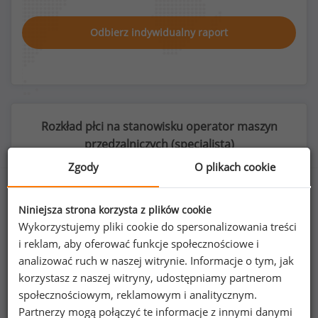
Odbierz indywidualny raport
Rozkład płci na stanowisku operator maszyn
przędzalniczych (
specjalista
)
Zgody
O plikach cookie
Niniejsza strona korzysta z plików cookie
11
%
89
%
Wykorzystujemy pliki cookie do spersonalizowania treści
i reklam, aby oferować funkcje społecznościowe i
analizować ruch w naszej witrynie. Informacje o tym, jak
korzystasz z naszej witryny, udostępniamy partnerom
społecznościowym, reklamowym i analitycznym.
Kobiety
Mężczyźni
13
106
Partnerzy mogą połączyć te informacje z innymi danymi