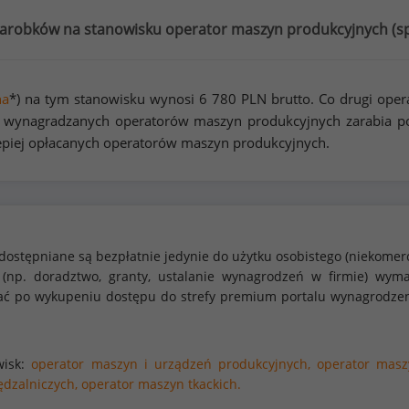
zarobków na stanowisku operator maszyn produkcyjnych (
s
na
*) na tym stanowisku wynosi
6 780
PLN brutto. Co drugi oper
 wynagradzanych operatorów maszyn produkcyjnych zarabia p
epiej opłacanych operatorów maszyn produkcyjnych.
dostępniane są bezpłatnie jedynie do użytku osobistego (niekomer
 (np. doradztwo, granty, ustalanie wynagrodzeń w firmie) w
stać po wykupeniu dostępu do strefy premium portalu wynagrodze
wisk:
operator maszyn i urządzeń produkcyjnych,
operator masz
dzalniczych,
operator maszyn tkackich.