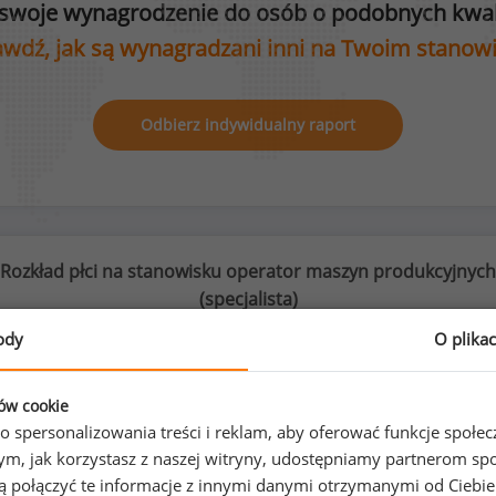
swoje wynagrodzenie do osób o podobnych kwali
wdź, jak są wynagradzani inni na Twoim stanow
Odbierz indywidualny raport
Rozkład płci na stanowisku operator maszyn produkcyjnych
(
specjalista
)
ody
O plika
ków cookie
11
%
89
%
o spersonalizowania treści i reklam, aby oferować funkcje społe
o tym, jak korzystasz z naszej witryny, udostępniamy partnerom
gą połączyć te informacje z innymi danymi otrzymanymi od Ciebi