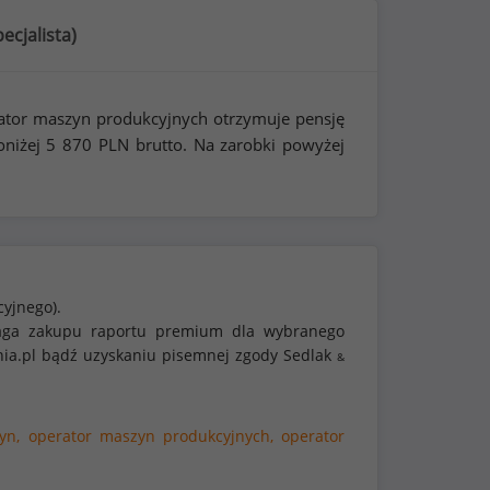
pecjalista
)
ator maszyn produkcyjnych otrzymuje pensję
oniżej
5 870
PLN brutto. Na zarobki powyżej
cyjnego).
ymaga zakupu raportu premium dla wybranego
nia.pl bądź uzyskaniu pisemnej zgody Sedlak
&
yn,
operator maszyn produkcyjnych,
operator