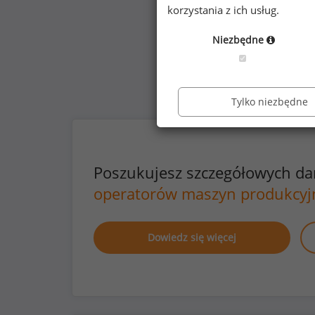
korzystania z ich usług.
Niezbędne
Tylko niezbędne
Poszukujesz szczegółowych d
operatorów maszyn produkcyj
Dowiedz się więcej