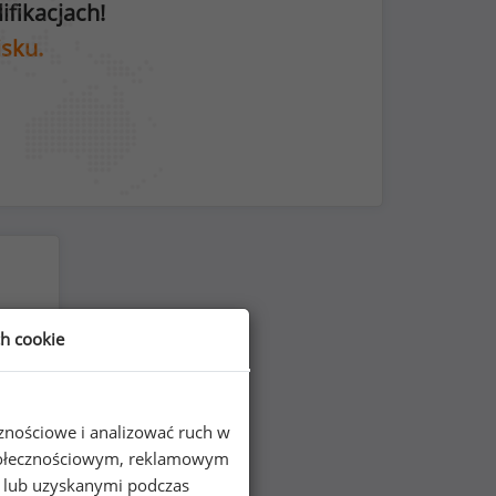
fikacjach!
isku.
ch cookie
cznościowe i analizować ruch w
 społecznościowym, reklamowym
e lub uzyskanymi podczas