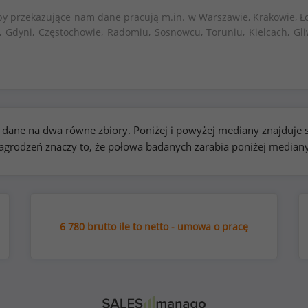
by przekazujące nam dane pracują m.in. w Warszawie, Krakowie, Ło
, Gdyni, Częstochowie, Radomiu, Sosnowcu, Toruniu, Kielcach, Gli
kie dane na dwa równe zbiory. Poniżej i powyżej mediany znajduj
rodzeń znaczy to, że połowa badanych zarabia poniżej median
6 780 brutto ile to netto - umowa o pracę