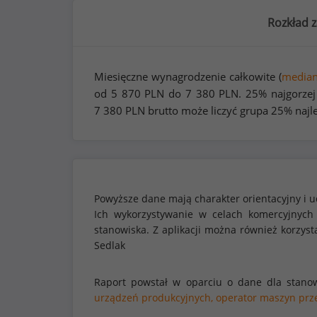
Rozkład 
Miesięczne wynagrodzenie całkowite (
media
od
5 870
PLN do
7 380
PLN. 25% najgorzej
7 380
PLN brutto może liczyć grupa 25% najl
Powyższe dane mają charakter orientacyjny i u
Ich wykorzystywanie w celach komercyjnych
stanowiska. Z aplikacji można również korzy
Sedlak
Raport powstał w oparciu o dane dla stano
urządzeń produkcyjnych,
operator maszyn przę