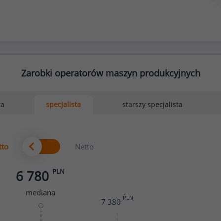
Zarobki operatorów maszyn produkcyjnych
ta
starszy specjalista
specjalista
tto
Netto
PLN
6 780
mediana
PLN
7 380