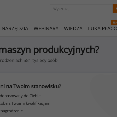
NO
NARZĘDZIA
WEBINARY
WIEDZA
LUKA PŁAC
r maszyn produkcyjnych?
rodzeniach 581 tysięcy osób
 inni na Twoim stanowisku?
 dopasowany do Ciebie.
soba z Twoimi kwalifikacjami.
ynagrodzenie.