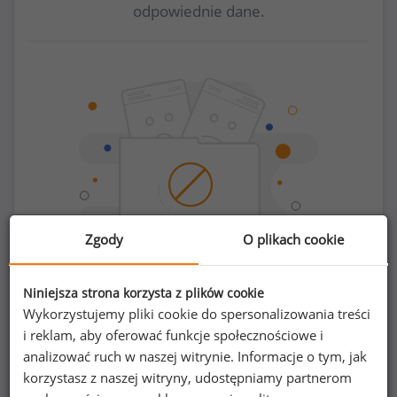
odpowiednie dane.
Zgody
O plikach cookie
Niniejsza strona korzysta z plików cookie
Chcesz porównać swoje zarobki z innymi?
Wykorzystujemy pliki cookie do spersonalizowania treści
i reklam, aby oferować funkcje społecznościowe i
Sprawdź ile powinieneś zarabiać
analizować ruch w naszej witrynie. Informacje o tym, jak
korzystasz z naszej witryny, udostępniamy partnerom