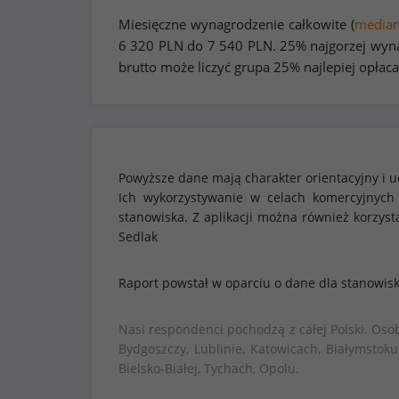
Miesięczne wynagrodzenie całkowite (
media
6 320
PLN do
7 540
PLN. 25% najgorzej wyna
brutto może liczyć grupa 25% najlepiej opłac
Powyższe dane mają charakter orientacyjny i u
Ich wykorzystywanie w celach komercyjnych
stanowiska. Z aplikacji można również korzy
Sedlak
Raport powstał w oparciu o dane dla stanowis
Nasi respondenci pochodzą z całej Polski. Oso
Bydgoszczy, Lublinie, Katowicach, Białymstoku
Bielsko-Białej, Tychach, Opolu.