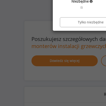
Niezbędne
Tylko niezbędne
Poszukujesz szczegółowych d
monterów instalacji grzewczyc
Dowiedz się więcej
R