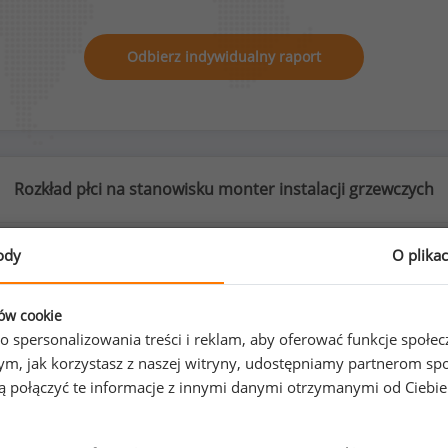
Odbierz indywidualny raport
Rozkład płci na stanowisku monter instalacji grzewczych
ody
O plika
0
%
100
%
ków cookie
o spersonalizowania treści i reklam, aby oferować funkcje społe
o tym, jak korzystasz z naszej witryny, udostępniamy partnerom
gą połączyć te informacje z innymi danymi otrzymanymi od Ciebi
Kobiety
Mężczyźni
0
48