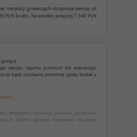
er instalacji grzewczych otrzymuje pensję od
20
PLN brutto. Na zarobki powyżej
7 540
PLN
cyjnego).
ymaga zakupu raportu premium dla wybranego
nia.pl bądź uzyskaniu pisemnej zgody Sedlak
&
wczych.
dzi, Wrocławiu, Poznaniu, Gdańsku, Szczecinie,
wicach, Zabrzu, Bytomiu, Rzeszowie, Olsztynie,