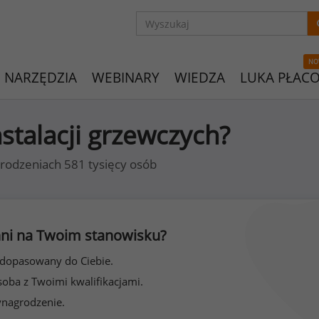
NO
NARZĘDZIA
WEBINARY
WIEDZA
LUKA PŁAC
nstalacji grzewczych?
rodzeniach 581 tysięcy osób
 inni na Twoim stanowisku?
 dopasowany do Ciebie.
soba z Twoimi kwalifikacjami.
ynagrodzenie.