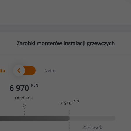
Zarobki monterów instalacji grzewczych
tto
Netto
PLN
6 970
mediana
PLN
7 540
25%
osób