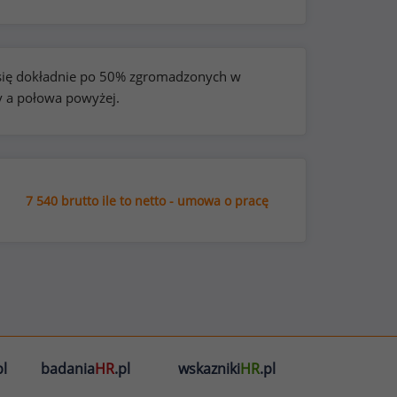
e się dokładnie po 50% zgromadzonych w
y a połowa powyżej.
7 540 brutto ile to netto - umowa o pracę
l
badania
HR
.pl
wskazniki
HR
.pl