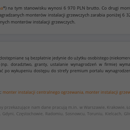
na
*) na tym stanowisku wynosi
6 970
PLN brutto. Co drugi mont
gradzanych monterów instalacji grzewczych zarabia poniżej
6 3
anych monterów instalacji grzewczych.
dostępniane są bezpłatnie jedynie do użytku osobistego (niekomer
 (np. doradztwo, granty, ustalanie wynagrodzeń w firmie) w
stać po wykupeniu dostępu do strefy premium portalu wynagrodze
k:
monter instalacji centralnego ogrzewania,
monter instalacji grze
by przekazujące nam dane pracują m.in. w Warszawie, Krakowie, Ło
, Gdyni, Częstochowie, Radomiu, Sosnowcu, Toruniu, Kielcach, Gli