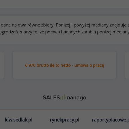
kie dane na dwa równe zbiory. Poniżej i powyżej mediany znajduj
rodzeń znaczy to, że połowa badanych zarabia poniżej median
6 970 brutto ile to netto - umowa o pracę
kfw.sedlak.pl
rynekpracy.pl
raportyplacowe.p