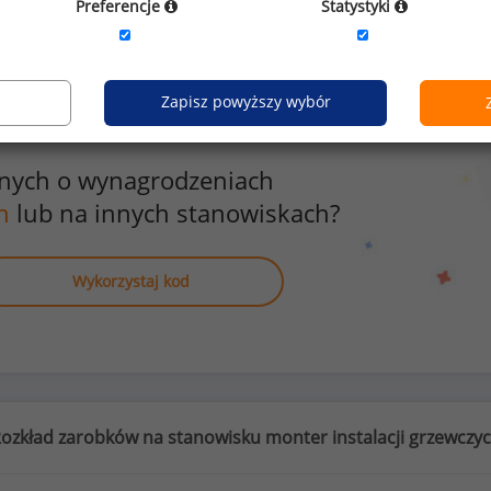
Preferencje
Statystyki
Zapisz powyższy wybór
anych o wynagrodzeniach
h
lub na innych stanowiskach?
Wykorzystaj kod
ozkład zarobków na stanowisku monter instalacji grzewczy