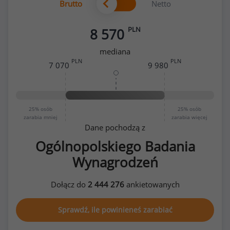
Brutto
Netto
PLN
8 570
mediana
PLN
PLN
7 070
9 980
25%
osób
25%
osób
zarabia mniej
zarabia więcej
Dane pochodzą z
Ogólnopolskiego Badania
Wynagrodzeń
Dołącz do
2 444 276
ankietowanych
Sprawdź, ile powinieneś zarabiać