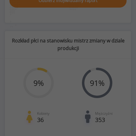
Odbierz indywidualny raport
Rozkład płci na stanowisku mistrz zmiany w dziale
produkcji
9
%
91
%
Kobiety
Mężczyźni
36
353