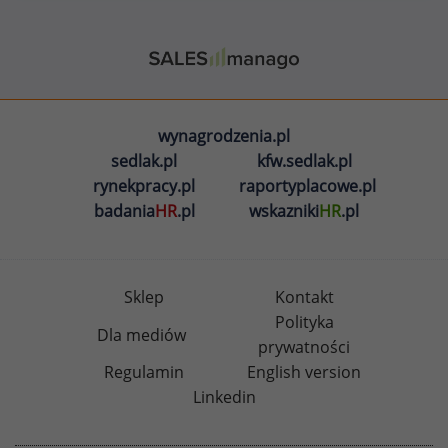
wynagrodzenia.pl
sedlak.pl
kfw.sedlak.pl
rynekpracy.pl
raportyplacowe.pl
badania
HR
.pl
wskazniki
HR
.pl
Sklep
Kontakt
Polityka
Dla mediów
prywatności
Regulamin
English version
Linkedin