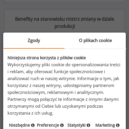
Benefity na stanowisku mistrz zmiany w dziale
produkcji
Zgody
O plikach cookie
Niniejsza strona korzysta z plików cookie
30
%
Wykorzystujemy pliki cookie do spersonalizowania treści
i reklam, aby oferować funkcje społecznościowe i
analizować ruch w naszej witrynie. Informacje o tym, jak
korzystasz z naszej witryny, udostępniamy partnerom
telefon komórkowy do użytku prywatnego
społecznościowym, reklamowym i analitycznym.
Partnerzy mogą połączyć te informacje z innymi danymi
otrzymanymi od Ciebie lub uzyskanymi podczas
korzystania z ich usług.
Niezbędne
Preferencje
Statystyki
Marketing
Poszukujesz szczegółowych danych o