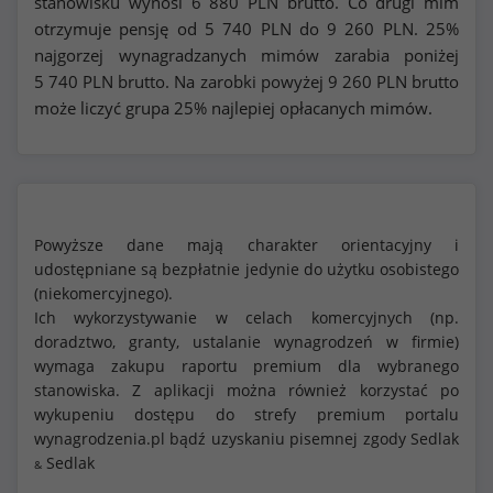
stanowisku wynosi
6 880
PLN brutto. Co drugi mim
otrzymuje pensję od
5 740
PLN do
9 260
PLN. 25%
najgorzej wynagradzanych mimów zarabia poniżej
5 740
PLN brutto. Na zarobki powyżej
9 260
PLN brutto
może liczyć grupa 25% najlepiej opłacanych mimów.
Powyższe dane mają charakter orientacyjny i
udostępniane są bezpłatnie jedynie do użytku osobistego
(niekomercyjnego).
Ich wykorzystywanie w celach komercyjnych (np.
doradztwo, granty, ustalanie wynagrodzeń w firmie)
wymaga zakupu raportu premium dla wybranego
stanowiska. Z aplikacji można również korzystać po
wykupeniu dostępu do strefy premium portalu
wynagrodzenia.pl bądź uzyskaniu pisemnej zgody Sedlak
Sedlak
&