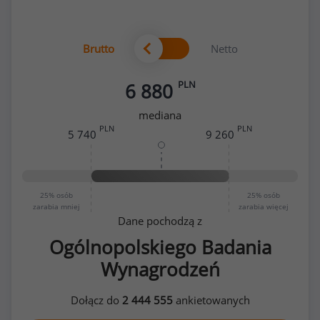
Brutto
Netto
PLN
6 880
mediana
PLN
PLN
5 740
9 260
25%
osób
25%
osób
zarabia mniej
zarabia więcej
Dane pochodzą z
Ogólnopolskiego Badania
Wynagrodzeń
Dołącz do
2 444 555
ankietowanych