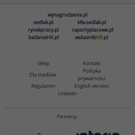
wynagrodzenia.pl
sedlak.pl
kfw.sedlak.pl
rynekpracy.pl
raportyplacowe.pl
badania
HR
.pl
wskazniki
HR
.pl
Sklep
Kontakt
Polityka
Dla mediów
prywatności
Regulamin
English version
Linkedin
Partnerzy: