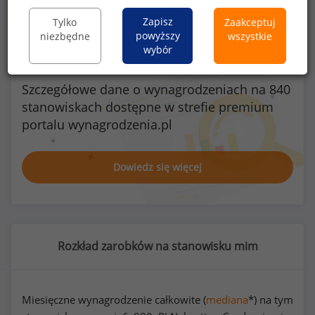
Zapisz
Tylko
Zaakceptuj
powyższy
niezbędne
wszystkie
wybór
Szczegółowe dane o wynagrodzeniach na 840
stanowiskach
dostępne w strefie premium
portalu wynagrodzenia.pl
Dowiedz się więcej
Rozkład zarobków na stanowisku mim
Miesięczne wynagrodzenie całkowite (
mediana
*) na tym