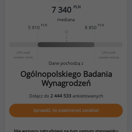
PLN
7 340
mediana
PLN
PLN
5 910
8 850
25%
osób
25%
osób
zarabia mniej
zarabia więcej
Dane pochodzą z
Ogólnopolskiego Badania
Wynagrodzeń
Dołącz do
2 444 533
ankietowanych
Sprawdź, ile powinieneś zarabiać
Nie wszyscy zatrudnieni na tym samym stanowisku