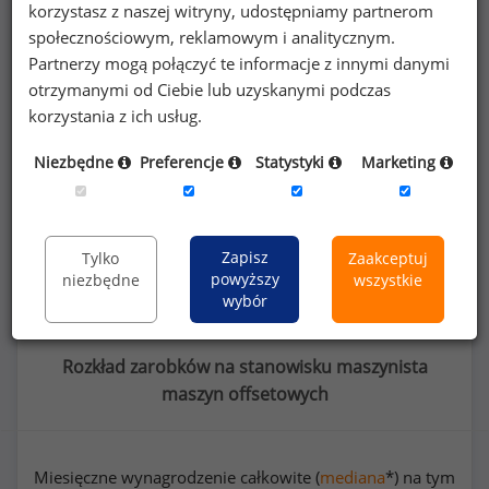
korzystasz z naszej witryny, udostępniamy partnerom
społecznościowym, reklamowym i analitycznym.
Poszukujesz szczegółowych danych o
Partnerzy mogą połączyć te informacje z innymi danymi
wynagrodzeniach
maszynistów maszyn
otrzymanymi od Ciebie lub uzyskanymi podczas
offsetowych
lub na innych stanowiskach?
korzystania z ich usług.
Niezbędne
Preferencje
Statystyki
Marketing
Dowiedz się więcej
Wykorzystaj kod
Zapisz
Tylko
Zaakceptuj
powyższy
niezbędne
wszystkie
wybór
Rozkład zarobków na stanowisku maszynista
maszyn offsetowych
Miesięczne wynagrodzenie całkowite (
mediana
*) na tym