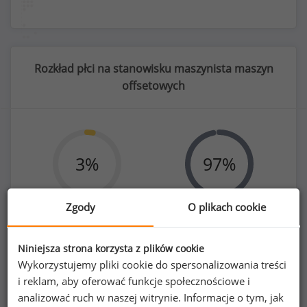
Rozkład płci na stanowisku maszynista maszyn
offsetowych
3
%
97
%
Zgody
O plikach cookie
Kobiety
Mężczyźni
7
270
Niniejsza strona korzysta z plików cookie
Wykorzystujemy pliki cookie do spersonalizowania treści
i reklam, aby oferować funkcje społecznościowe i
analizować ruch w naszej witrynie. Informacje o tym, jak