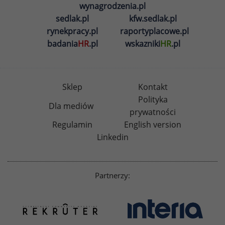
wynagrodzenia.pl
sedlak.pl
kfw.sedlak.pl
rynekpracy.pl
raportyplacowe.pl
badania
HR
.pl
wskazniki
HR
.pl
Sklep
Kontakt
Polityka
Dla mediów
prywatności
Regulamin
English version
Linkedin
Partnerzy: