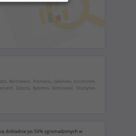
dzi, Wrocławiu, Poznaniu, Gdańsku, Szczecinie,
wicach, Zabrzu, Bytomiu, Rzeszowie, Olsztynie,
e się dokładnie po 50% zgromadzonych w