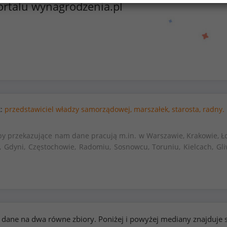
ortalu wynagrodzenia.pl
k:
przedstawiciel władzy samorządowej,
marszałek,
starosta,
radny.
by przekazujące nam dane pracują m.in. w Warszawie, Krakowie, Ło
, Gdyni, Częstochowie, Radomiu, Sosnowcu, Toruniu, Kielcach, Gli
kie dane na dwa równe zbiory. Poniżej i powyżej mediany znajduj