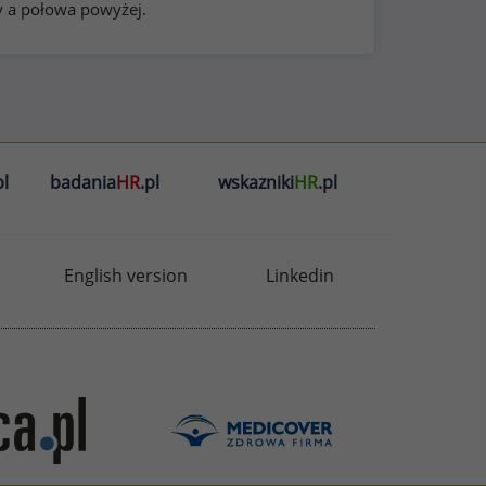
y a połowa powyżej.
l
badania
HR
.pl
wskazniki
HR
.pl
English version
Linkedin