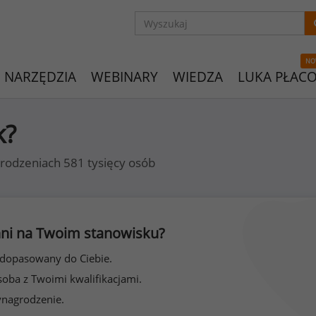
NO
NARZĘDZIA
WEBINARY
WIEDZA
LUKA PŁAC
k?
rodzeniach 581 tysięcy osób
 inni na Twoim stanowisku?
 dopasowany do Ciebie.
soba z Twoimi kwalifikacjami.
ynagrodzenie.