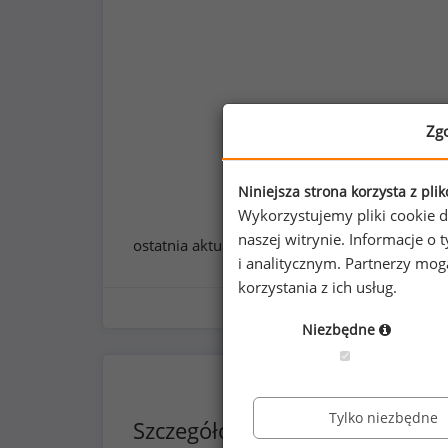
Zg
Niniejsza strona korzysta z pli
Wykorzystujemy pliki cookie d
naszej witrynie. Informacje 
ostatnia aktualizacja:
styczeń 2026
i analitycznym. Partnerzy mo
korzystania z ich usług.
Niezbędne
Tylko niezbędne
Szczegółowe dane o wynagrod