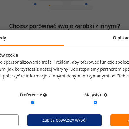
Chcesz porównać swoje zarobki z innymi?
ody
O plika
Sprawdź ile powinieneś zarabiać
ków cookie
o spersonalizowania treści i reklam, aby oferować funkcje społe
o tym, jak korzystasz z naszej witryny, udostępniamy partnerom
gą połączyć te informacje z innymi danymi otrzymanymi od Ciebi
Preferencje
Statystyki
Zapisz powyższy wybór
zeniach na 840 stanowiskach