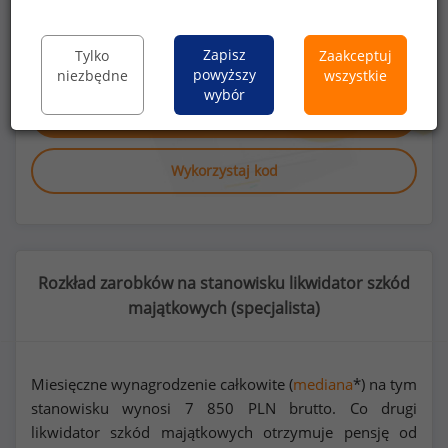
Poszukujesz szczegółowych danych o
wynagrodzeniach
likwidatorów szkód
majątkowych
lub na innych stanowiskach?
Zapisz
Tylko
Zaakceptuj
powyższy
niezbędne
wszystkie
wybór
Dowiedz się więcej
Wykorzystaj kod
Rozkład zarobków na stanowisku likwidator szkód
majątkowych (
specjalista
)
Miesięczne wynagrodzenie całkowite (
mediana
*) na tym
stanowisku wynosi
7 850
PLN brutto. Co drugi
likwidator szkód majątkowych otrzymuje pensję od