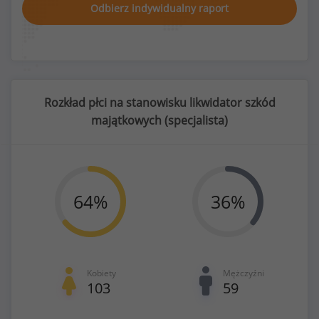
Odbierz indywidualny raport
Rozkład płci na stanowisku likwidator szkód
majątkowych (
specjalista
)
64
%
36
%
Kobiety
Mężczyźni
103
59