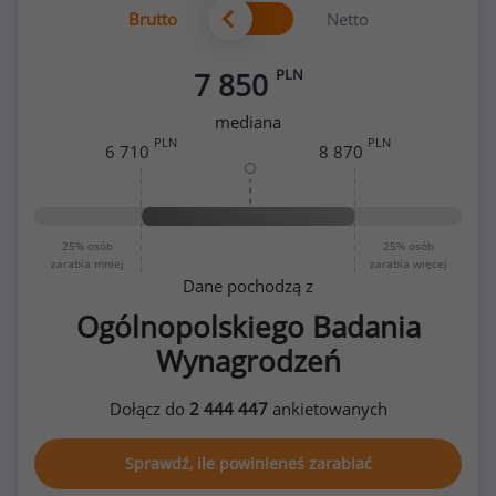
Brutto
Netto
PLN
7 850
mediana
PLN
PLN
6 710
8 870
25%
osób
25%
osób
zarabia mniej
zarabia więcej
Dane pochodzą z
Ogólnopolskiego Badania
Wynagrodzeń
Dołącz do
2 444 447
ankietowanych
Sprawdź, ile powinieneś zarabiać