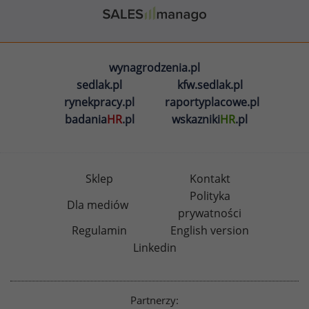
wynagrodzenia.pl
sedlak.pl
kfw.sedlak.pl
rynekpracy.pl
raportyplacowe.pl
badania
HR
.pl
wskazniki
HR
.pl
Sklep
Kontakt
Polityka
Dla mediów
prywatności
Regulamin
English version
Linkedin
Partnerzy: