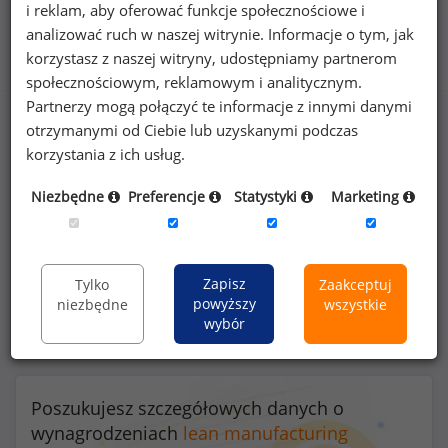
i reklam, aby oferować funkcje społecznościowe i
Benefity na stanowisku lean Manufacturing
analizować ruch w naszej witrynie. Informacje o tym, jak
Manager
korzystasz z naszej witryny, udostępniamy partnerom
społecznościowym, reklamowym i analitycznym.
Partnerzy mogą połączyć te informacje z innymi danymi
otrzymanymi od Ciebie lub uzyskanymi podczas
korzystania z ich usług.
76
%
Niezbędne
Preferencje
Statystyki
Marketing
komputer przenośny do użytku prywatnego
Zapisz
Tylko
Zaakceptuj
powyższy
niezbędne
wszystkie
wybór
Poszukujesz szczegółowych danych o
wynagrodzeniach
lean manufacturing