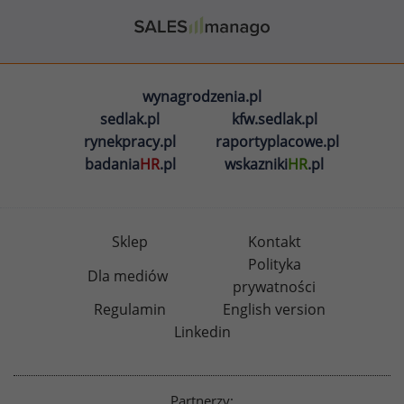
wynagrodzenia.pl
sedlak.pl
kfw.sedlak.pl
rynekpracy.pl
raportyplacowe.pl
badania
HR
.pl
wskazniki
HR
.pl
Sklep
Kontakt
Polityka
Dla mediów
prywatności
Regulamin
English version
Linkedin
Partnerzy: