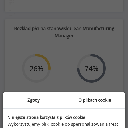
Rozkład płci na stanowisku lean Manufacturing
Manager
26
%
74
%
Kobiety
Mężczyźni
Zgody
O plikach cookie
42
121
Niniejsza strona korzysta z plików cookie
Wykorzystujemy pliki cookie do spersonalizowania treści