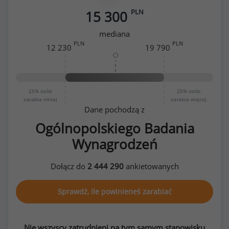
PLN
15 300
mediana
PLN
PLN
12 230
19 790
25%
osób
25%
osób
zarabia mniej
zarabia więcej
Dane pochodzą z
Ogólnopolskiego Badania
Wynagrodzeń
Dołącz do
2 444 290
ankietowanych
Sprawdź, ile powinieneś zarabiać
Nie wszyscy zatrudnieni na tym samym stanowisku