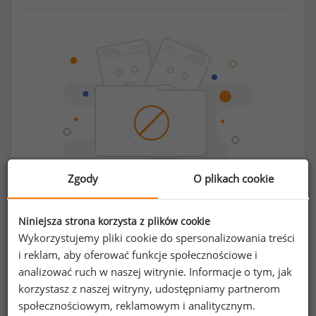
Zgody
O plikach cookie
Chcesz porównać swoje zarobki z innymi?
Niniejsza strona korzysta z plików cookie
Wykorzystujemy pliki cookie do spersonalizowania treści
i reklam, aby oferować funkcje społecznościowe i
Sprawdź ile powinieneś zarabiać
analizować ruch w naszej witrynie. Informacje o tym, jak
korzystasz z naszej witryny, udostępniamy partnerom
społecznościowym, reklamowym i analitycznym.