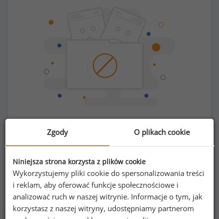
Chcesz porównać swoje zarobki z innymi?
Zgody
O plikach cookie
Sprawdź ile powinieneś zarabiać
Niniejsza strona korzysta z plików cookie
Wykorzystujemy pliki cookie do spersonalizowania treści
i reklam, aby oferować funkcje społecznościowe i
analizować ruch w naszej witrynie. Informacje o tym, jak
korzystasz z naszej witryny, udostępniamy partnerom