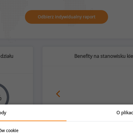
Odbierz indywidualny raport
działu
Benefity na stanowisku ki
%
ody
O plika
nego
ubezpiecze
zyźni
ków cookie