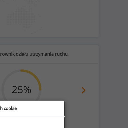
erownik działu utrzymania ruchu
25
%
ch cookie
nie na życie/NNW