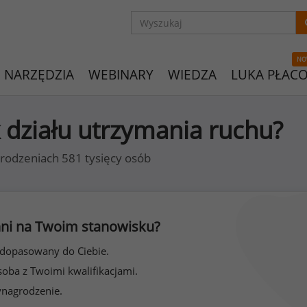
NO
NARZĘDZIA
WEBINARY
WIEDZA
LUKA PŁAC
k działu utrzymania ruchu?
rodzeniach 581 tysięcy osób
 inni na Twoim stanowisku?
 dopasowany do Ciebie.
soba z Twoimi kwalifikacjami.
ynagrodzenie.