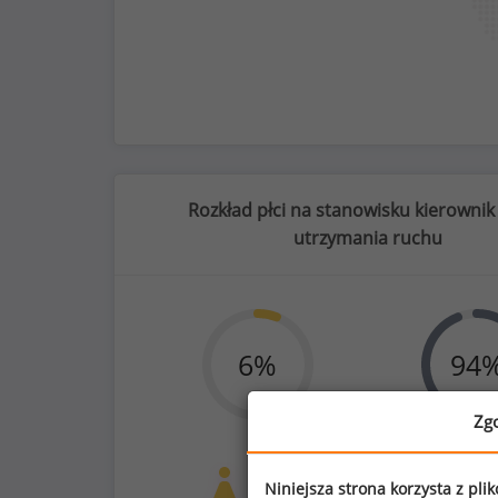
Rozkład płci na stanowisku kierownik 
utrzymania ruchu
31
%
6
%
94
Zg
telefon komórkowy do użytku prywat
Kobiety
Mężc
Niniejsza strona korzysta z pli