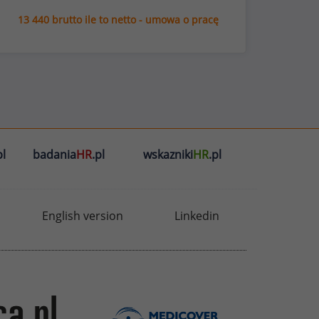
13 440 brutto ile to netto - umowa o pracę
l
badania
HR
.pl
wskazniki
HR
.pl
English version
Linkedin