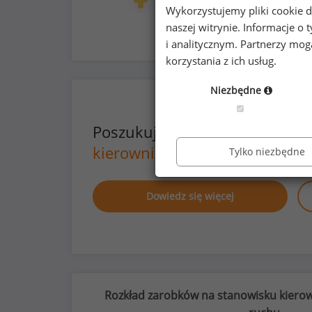
31
48
Wykorzystujemy pliki cookie d
naszej witrynie. Informacje 
i analitycznym. Partnerzy mo
korzystania z ich usług.
Niezbędne
Poszukujesz szczegółowych d
kierowników działów utrzyman
Tylko niezbędne
Dowiedz się więcej
Rozkład zarobków na stanowisku kierow