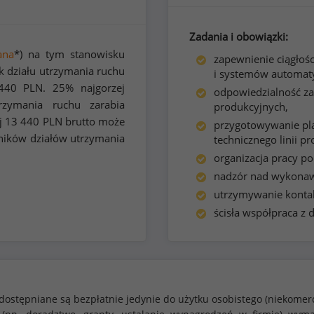
Zadania i obowiązki:
ana
*) na tym stanowisku
zapewnienie ciągłoś
k działu utrzymania ruchu
i systemów automaty
440
PLN. 25% najgorzej
odpowiedzialność za 
rzymania ruchu zarabia
produkcyjnych,
j
13 440
PLN brutto może
przygotowywanie pl
wników działów utrzymania
technicznego linii p
organizacja pracy po
nadzór nad wykona
utrzymywanie konta
ścisła współpraca z 
dostępniane są bezpłatnie jedynie do użytku osobistego (niekomer