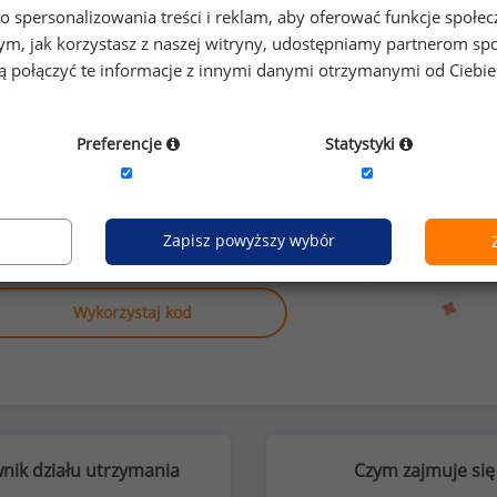
6
o spersonalizowania treści i reklam, aby oferować funkcje społe
o tym, jak korzystasz z naszej witryny, udostępniamy partnerom
gą połączyć te informacje z innymi danymi otrzymanymi od Ciebi
Preferencje
Statystyki
anych o wynagrodzeniach
ia ruchu
lub na innych stanowiskach?
Zapisz powyższy wybór
Wykorzystaj kod
nik działu utrzymania
Czym zajmuje się