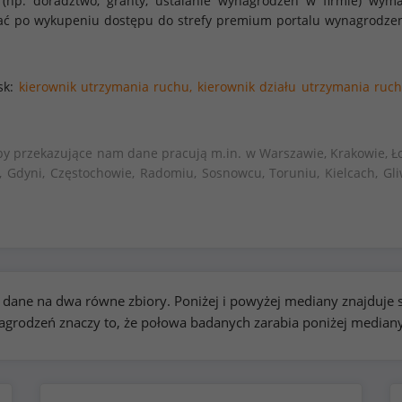
 (np. doradztwo, granty, ustalanie wynagrodzeń w firmie) w
stać po wykupeniu dostępu do strefy premium portalu wynagrodze
sk:
kierownik utrzymania ruchu,
kierownik działu utrzymania ruch
by przekazujące nam dane pracują m.in. w Warszawie, Krakowie, Ło
, Gdyni, Częstochowie, Radomiu, Sosnowcu, Toruniu, Kielcach, Gli
kie dane na dwa równe zbiory. Poniżej i powyżej mediany znajduj
rodzeń znaczy to, że połowa badanych zarabia poniżej median