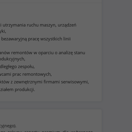
ci utrzymania ruchu maszyn, urządzeń
ki,
bezawaryjną pracę wszystkich linii
anów remontów w oparciu o analizę stanu
rodukcyjnych,
dległego zespołu,
wcami prac remontowych,
któw z zewnętrznymi firmami serwisowymi,
działem produkcji.
cyjnego).