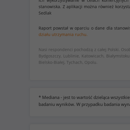
Ich wykorzystywanie w celach komercyjnych
stanowiska. Z aplikacji można również korzy
Sedlak
Raport powstał w oparciu o dane dla stanowi
działu utrzymania ruchu.
Nasi respondenci pochodzą z całej Polski. Oso
Bydgoszczy, Lublinie, Katowicach, Białymstoku
Bielsko-Białej, Tychach, Opolu.
* Mediana - jest to wartość dzieląca wszyst
badaniu wyników. W przypadku badania wynag