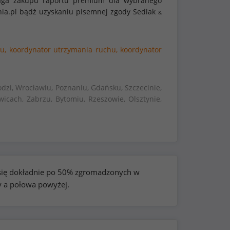
ymaga zakupu raportu premium dla wybranego
nia.pl bądź uzyskaniu pisemnej zgody Sedlak
&
u,
koordynator utrzymania ruchu,
koordynator
dzi, Wrocławiu, Poznaniu, Gdańsku, Szczecinie,
wicach, Zabrzu, Bytomiu, Rzeszowie, Olsztynie,
e się dokładnie po 50% zgromadzonych w
y a połowa powyżej.