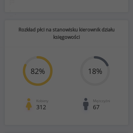
Rozkład płci na stanowisku kierownik działu
księgowości
82
%
18
%
Kobiety
Mężczyźni
312
67