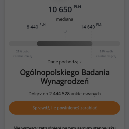
PLN
10 650
mediana
PLN
PLN
8 440
14 640
25%
osób
25%
osób
zarabia mniej
zarabia więcej
Dane pochodzą z
Ogólnopolskiego Badania
Wynagrodzeń
Dołącz do
2 444 528
ankietowanych
Sprawdź, ile powinieneś zarabiać
Nie wszyscy zatrudnieni na tym samym stanowisku