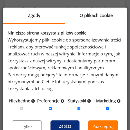
Benefity na stanowisku kierownik działu
Zgody
O plikach cookie
księgowości
Niniejsza strona korzysta z plików cookie
Wykorzystujemy pliki cookie do spersonalizowania treści
i reklam, aby oferować funkcje społecznościowe i
63
%
analizować ruch w naszej witrynie. Informacje o tym, jak
korzystasz z naszej witryny, udostępniamy partnerom
społecznościowym, reklamowym i analitycznym.
Partnerzy mogą połączyć te informacje z innymi danymi
prywatna opieka medyczna dla pracownika
otrzymanymi od Ciebie lub uzyskanymi podczas
korzystania z ich usług.
Niezbędne
Preferencje
Statystyki
Marketing
Poszukujesz szczegółowych danych o
wynagrodzeniach
kierowników działów
Zapisz
Tylko
Zaakceptuj