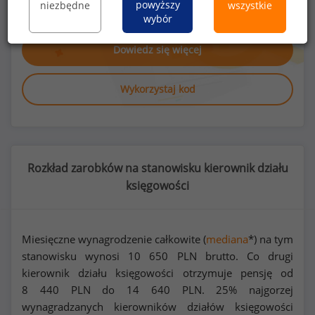
powyższy
niezbędne
wszystkie
księgowości
lub na innych stanowiskach?
wybór
Dowiedz się więcej
Wykorzystaj kod
Rozkład zarobków na stanowisku kierownik działu
księgowości
Miesięczne wynagrodzenie całkowite (
mediana
*) na tym
stanowisku wynosi
10 650
PLN brutto. Co drugi
kierownik działu księgowości otrzymuje pensję od
8 440
PLN do
14 640
PLN. 25% najgorzej
wynagradzanych kierowników działów księgowości