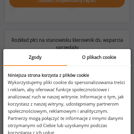
Odbierz indywidualny raport
Rozkład płci na stanowisku kierownik ds. wsparcia
sprzedaży
Zgody
O plikach cookie
Niniejsza strona korzysta z plików cookie
48
%
52
%
Wykorzystujemy pliki cookie do spersonalizowania treści
i reklam, aby oferować funkcje społecznościowe i
analizować ruch w naszej witrynie. Informacje o tym, jak
korzystasz z naszej witryny, udostępniamy partnerom
społecznościowym, reklamowym i analitycznym.
Kobiety
Mężczyźni
47
51
Partnerzy mogą połączyć te informacje z innymi danymi
otrzymanymi od Ciebie lub uzyskanymi podczas
korzystania z ich usług.