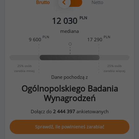
Brutto
Netto
PLN
12 030
mediana
PLN
PLN
9 600
17 290
25%
osób
25%
osób
zarabia mniej
zarabia więcej
Dane pochodzą z
Ogólnopolskiego Badania
Wynagrodzeń
Dołącz do
2 444 397
ankietowanych
Sprawdź, ile powinieneś zarabiać