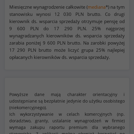
Miesięczne wynagrodzenie całkowite (
mediana
*) na tym
stanowisku wynosi
12 030
PLN brutto. Co drugi
kierownik ds. wsparcia sprzedaży otrzymuje pensję od
9 600
PLN do
17 290
PLN. 25% najgorzej
wynagradzanych kierowników ds. wsparcia sprzedaży
zarabia poniżej
9 600
PLN brutto. Na zarobki powyżej
17 290
PLN brutto może liczyć grupa 25% najlepiej
opłacanych kierowników ds. wsparcia sprzedaży.
Powyższe dane mają charakter orientacyjny i
udostępniane są bezpłatnie jedynie do użytku osobistego
(niekomercyjnego).
Ich wykorzystywanie w celach komercyjnych (np.
doradztwo, granty, ustalanie wynagrodzeń w firmie)
wymaga zakupu raportu premium dla wybranego
stanowiska. Z aplikacji można również korzystać po