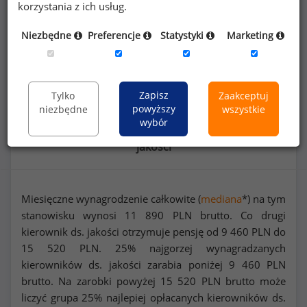
korzystania z ich usług.
Dowiedz się więcej
Niezbędne
Preferencje
Statystyki
Marketing
Wykorzystaj kod
Zapisz
Tylko
Zaakceptuj
powyższy
niezbędne
wszystkie
wybór
Rozkład zarobków na stanowisku kierownik ds.
jakości
Miesięczne wynagrodzenie całkowite (
mediana
*) na tym
stanowisku wynosi
11 890
PLN brutto. Co drugi
kierownik ds. jakości otrzymuje pensję od
9 460
PLN do
15 520
PLN. 25% najgorzej wynagradzanych
kierowników ds. jakości zarabia poniżej
9 460
PLN
brutto. Na zarobki powyżej
15 520
PLN brutto może
liczyć grupa 25% najlepiej opłacanych kierowników ds.