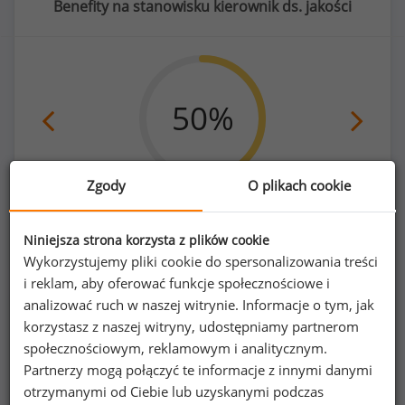
Benefity na stanowisku kierownik ds. jakości
50
%
Zgody
O plikach cookie
prywatna opieka medyczna dla pracownika
Niniejsza strona korzysta z plików cookie
Wykorzystujemy pliki cookie do spersonalizowania treści
i reklam, aby oferować funkcje społecznościowe i
analizować ruch w naszej witrynie. Informacje o tym, jak
Poszukujesz szczegółowych danych o
korzystasz z naszej witryny, udostępniamy partnerom
wynagrodzeniach
kierowników ds. jakości
lub
społecznościowym, reklamowym i analitycznym.
na innych stanowiskach?
Partnerzy mogą połączyć te informacje z innymi danymi
otrzymanymi od Ciebie lub uzyskanymi podczas