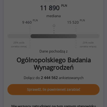
PLN
11 890
mediana
PLN
PLN
9 460
15 520
25%
osób
25%
osób
zarabia mniej
zarabia więcej
Dane pochodzą z
Ogólnopolskiego Badania
Wynagrodzeń
Dołącz do
2 444 562
ankietowanych
Sprawdź, ile powinieneś zarabiać
Nie wszyscy zatrudnieni na tym samym stanowisku