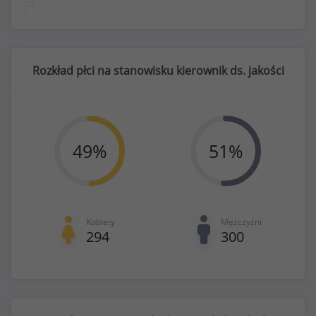
Rozkład płci na stanowisku kierownik ds. jakości
49
%
51
%
Kobiety
Mężczyźni
294
300