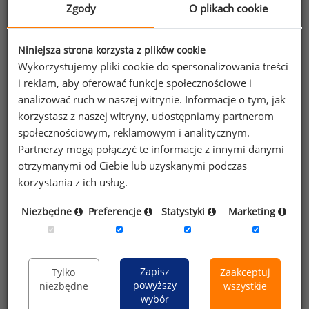
obsługi kluczowych klientów.
Zgody
O plikach cookie
Jeżeli posiadasz dostęp, do pełnego raportu
jednego z powyższych stanowisk możesz za
Niniejsza strona korzysta z plików cookie
Wykorzystujemy pliki cookie do spersonalizowania treści
jego pomocą sprawdzić raporty dla
i reklam, aby oferować funkcje społecznościowe i
pozostałych.
analizować ruch w naszej witrynie. Informacje o tym, jak
Wykorzystaj kod
korzystasz z naszej witryny, udostępniamy partnerom
społecznościowym, reklamowym i analitycznym.
Aby otrzymać darmowy kod dostępu weź udział
Partnerzy mogą połączyć te informacje z innymi danymi
w
Ogólnopolskim Badaniu Wynagrodzeń
.
otrzymanymi od Ciebie lub uzyskanymi podczas
korzystania z ich usług.
Niezbędne
Preferencje
Statystyki
Marketing
wynagrodzenia.pl
sedlak.pl
kfw.sedlak.pl
rynekpracy.pl
raportyplacowe.pl
Zapisz
Tylko
Zaakceptuj
badania
HR
.pl
wskazniki
HR
.pl
powyższy
niezbędne
wszystkie
wybór