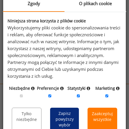
marketingu.
Zgody
O plikach cookie
Jeżeli posiadasz dostęp, do pełnego raportu
jednego z powyższych stanowisk możesz za
Niniejsza strona korzysta z plików cookie
Wykorzystujemy pliki cookie do spersonalizowania treści
jego pomocą sprawdzić raporty dla
i reklam, aby oferować funkcje społecznościowe i
pozostałych.
analizować ruch w naszej witrynie. Informacje o tym, jak
Wykorzystaj kod
korzystasz z naszej witryny, udostępniamy partnerom
społecznościowym, reklamowym i analitycznym.
Aby otrzymać darmowy kod dostępu weź udział
Partnerzy mogą połączyć te informacje z innymi danymi
w
Ogólnopolskim Badaniu Wynagrodzeń
.
otrzymanymi od Ciebie lub uzyskanymi podczas
korzystania z ich usług.
Niezbędne
Preferencje
Statystyki
Marketing
wynagrodzenia.pl
sedlak.pl
kfw.sedlak.pl
rynekpracy.pl
raportyplacowe.pl
Zapisz
Tylko
Zaakceptuj
badania
HR
.pl
wskazniki
HR
.pl
powyższy
niezbędne
wszystkie
wybór