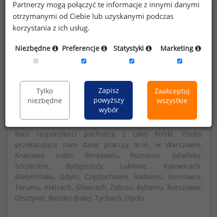
Partnerzy mogą połączyć te informacje z innymi danymi
otrzymanymi od Ciebie lub uzyskanymi podczas
Szczegółowe dane o wynagrodzeniach na 840
korzystania z ich usług.
stanowiskach
dostępne w strefie premium
Niezbędne
Preferencje
Statystyki
Marketing
portalu wynagrodzenia.pl
Dowiedz się więcej
Zapisz
Tylko
Zaakceptuj
powyższy
niezbędne
wszystkie
wybór
Nasi respondenci pochodzą z całej Polski. Osoby
przekazujące nam dane pracują m.in. w Warszawie,
Krakowie, Łodzi, Wrocławiu, Poznaniu, Gdańsku,
Szczecinie, Bydgoszczy, Lublinie, Katowicach,
Białymstoku, Gdyni, Częstochowie, Radomiu, Sosnowcu,
Toruniu, Kielcach, Gliwicach, Zabrzu, Bytomiu, Rzeszowie,
Olsztynie, Bielsko-Białej, Tychach, Opolu.