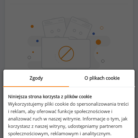
Zgody
O plikach cookie
Chcesz porównać swoje zarobki z innymi?
Niniejsza strona korzysta z plików cookie
Wykorzystujemy pliki cookie do spersonalizowania treści
i reklam, aby oferować funkcje społecznościowe i
Sprawdź ile powinieneś zarabiać
analizować ruch w naszej witrynie. Informacje o tym, jak
korzystasz z naszej witryny, udostępniamy partnerom
społecznościowym, reklamowym i analitycznym.