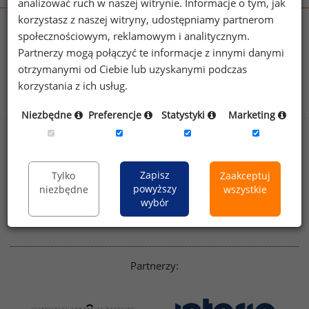
analizować ruch w naszej witrynie. Informacje o tym, jak
korzystasz z naszej witryny, udostępniamy partnerom
wynagrodzenia.pl
społecznościowym, reklamowym i analitycznym.
sedlak.pl
kfw.sedlak.pl
Partnerzy mogą połączyć te informacje z innymi danymi
rynekpracy.pl
raportyplacowe.pl
otrzymanymi od Ciebie lub uzyskanymi podczas
badania
HR
.pl
wskazniki
HR
.pl
korzystania z ich usług.
Niezbędne
Preferencje
Statystyki
Marketing
Sklep
Kontakt
Polityka
Dla mediów
Zapisz
Tylko
Zaakceptuj
prywatności
powyższy
niezbędne
wszystkie
Regulamin
English version
wybór
Linkedin
Partnerzy: