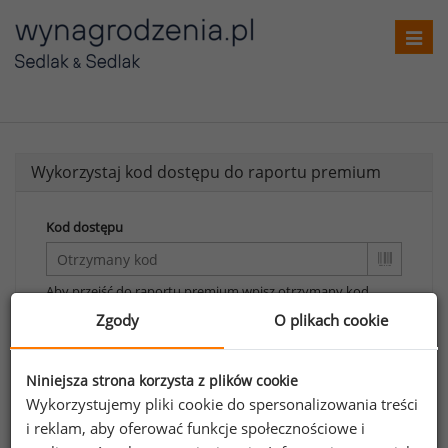
Toggl
navig
Wykorzystaj kod dostępu do raportu premium
Kod dostępu
Aby przejść do raportu premium wpisz otrzymany kod.
Zgody
O plikach cookie
Wykorzystaj kod
Aby otrzymać darmowy kod dostępu weź udział
Niniejsza strona korzysta z plików cookie
w
Ogólnopolskim Badaniu Wynagrodzeń
.
Wykorzystujemy pliki cookie do spersonalizowania treści
i reklam, aby oferować funkcje społecznościowe i