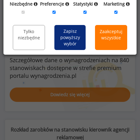
Niezbędne
Preferencje
Statystyki
Marketing
Kobiety
Mężczyźni
12
13
Zapisz
Tylko
Zaakceptuj
powyższy
niezbędne
wszystkie
wybór
Szczegółowe dane o wynagrodzeniach na 840
stanowiskach
dostępne w strefie premium
portalu wynagrodzenia.pl
Dowiedz się więcej
Rozkład zarobków na stanowisku kierownik agencji
reklamowej