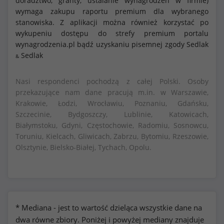
doradztwo, granty, ustalanie wynagrodzeń w firmie)
wymaga zakupu raportu premium dla wybranego
stanowiska. Z aplikacji można również korzystać po
wykupeniu dostępu do strefy premium portalu
wynagrodzenia.pl bądź uzyskaniu pisemnej zgody Sedlak
Sedlak
&
Nasi respondenci pochodzą z całej Polski. Osoby
przekazujące nam dane pracują m.in. w Warszawie,
Krakowie, Łodzi, Wrocławiu, Poznaniu, Gdańsku,
Szczecinie, Bydgoszczy, Lublinie, Katowicach,
Białymstoku, Gdyni, Częstochowie, Radomiu, Sosnowcu,
Toruniu, Kielcach, Gliwicach, Zabrzu, Bytomiu, Rzeszowie,
Olsztynie, Bielsko-Białej, Tychach, Opolu.
* Mediana - jest to wartość dzieląca wszystkie dane na
dwa równe zbiory. Poniżej i powyżej mediany znajduje