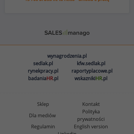
wynagrodzenia.pl
sedlak.pl
kfw.sedlak.pl
rynekpracy.pl
raportyplacowe.pl
badania
HR
.pl
wskazniki
HR
.pl
Sklep
Kontakt
Polityka
Dla mediów
prywatności
Regulamin
English version