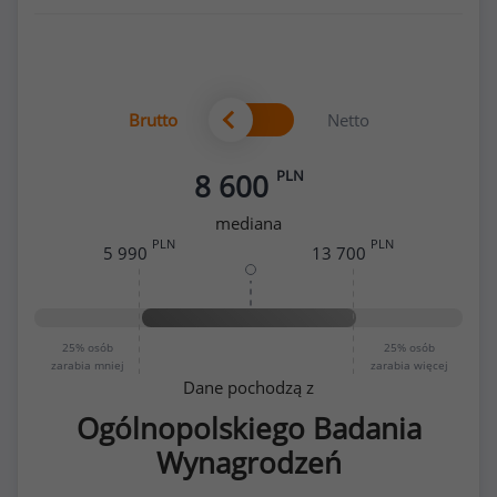
Brutto
Netto
PLN
8 600
mediana
PLN
PLN
5 990
13 700
25%
osób
25%
osób
zarabia mniej
zarabia więcej
Dane pochodzą z
Ogólnopolskiego Badania
Wynagrodzeń