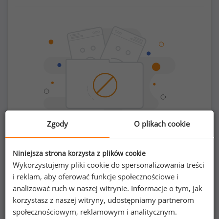
Zgody
O plikach cookie
Chcesz porównać swoje zarobki z innymi?
Niniejsza strona korzysta z plików cookie
Wykorzystujemy pliki cookie do spersonalizowania treści
i reklam, aby oferować funkcje społecznościowe i
Sprawdź ile powinieneś zarabiać
analizować ruch w naszej witrynie. Informacje o tym, jak
korzystasz z naszej witryny, udostępniamy partnerom
społecznościowym, reklamowym i analitycznym.