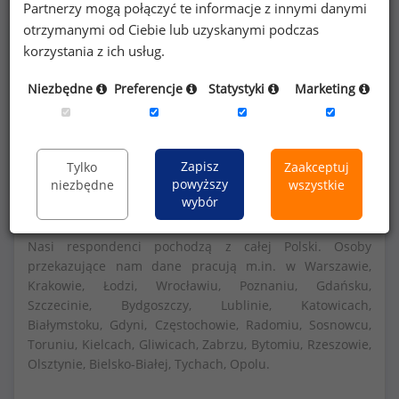
Partnerzy mogą połączyć te informacje z innymi danymi
otrzymanymi od Ciebie lub uzyskanymi podczas
Szczegółowe dane o wynagrodzeniach na 840
korzystania z ich usług.
stanowiskach
dostępne w strefie premium
Niezbędne
Preferencje
Statystyki
Marketing
portalu wynagrodzenia.pl
Dowiedz się więcej
Zapisz
Tylko
Zaakceptuj
powyższy
niezbędne
wszystkie
wybór
Nasi respondenci pochodzą z całej Polski. Osoby
przekazujące nam dane pracują m.in. w Warszawie,
Krakowie, Łodzi, Wrocławiu, Poznaniu, Gdańsku,
Szczecinie, Bydgoszczy, Lublinie, Katowicach,
Białymstoku, Gdyni, Częstochowie, Radomiu, Sosnowcu,
Toruniu, Kielcach, Gliwicach, Zabrzu, Bytomiu, Rzeszowie,
Olsztynie, Bielsko-Białej, Tychach, Opolu.