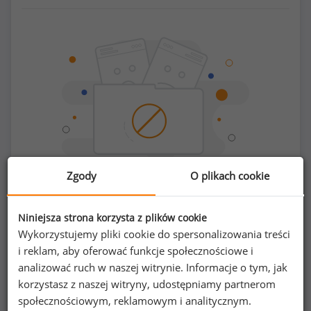
Zgody
O plikach cookie
Chcesz porównać swoje zarobki z innymi?
Niniejsza strona korzysta z plików cookie
Wykorzystujemy pliki cookie do spersonalizowania treści
i reklam, aby oferować funkcje społecznościowe i
Sprawdź ile powinieneś zarabiać
analizować ruch w naszej witrynie. Informacje o tym, jak
korzystasz z naszej witryny, udostępniamy partnerom
społecznościowym, reklamowym i analitycznym.