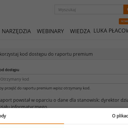
NOW
LUKA PŁACO
NARZĘDZIA
WEBINARY
WIEDZA
orzystaj kod dostępu do raportu premium
od dostępu
by przejść do raportu premium wpisz otrzymany kod.
aport powstał w oparciu o dane dla stanowisk:
dyrektor dzia
ziału informatycznego.
ody
O plika
eżeli posiadasz dostęp, do pełnego raportu jednego z powy
prawdzić raporty dla pozostałych.