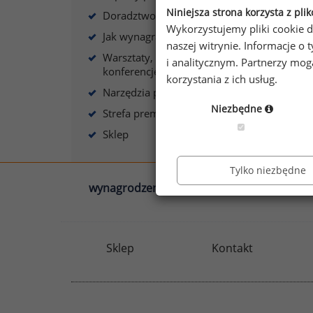
Niniejsza strona korzysta z pli
Doradztwo płacowe
Wykorzystujemy pliki cookie d
Jak wynagradzać?
naszej witrynie. Informacje 
Warsztaty, szkolenia,
i analitycznym. Partnerzy mo
A
konferencje
korzystania z ich usług.
Narzędzia płacowe
Niezbędne
Strefa premium
Sklep
Tylko niezbędne
wynagrodzenia.pl
sedlak.pl
Sklep
Kontakt