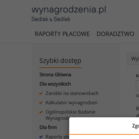
RAPORTY PŁACOWE
DORADZTWO
Wyk
Szybki dostęp
Strona Główna
K
Dla wszystkich
Zarobki na stanowiskach
A
Kalkulator wynagrodzeń
R
Ogólnopolskie Badanie
d
Wynagrodzeń
Zg
Dla firm
J
Raporty płacowe dla firm
s