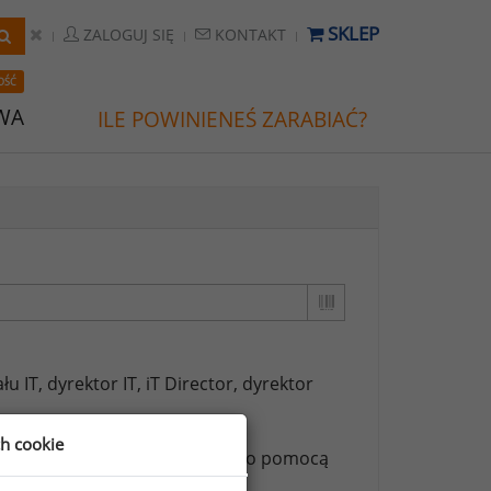
SKLEP
ZALOGUJ SIĘ
KONTAKT
OŚĆ
WA
ILE POWINIENEŚ ZARABIAĆ?
łu IT,
dyrektor IT,
iT Director,
dyrektor
ch cookie
ższych stanowisk możesz za jego pomocą