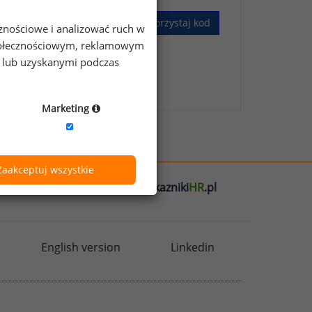
Wykorzystaj kod
cznościowe i analizować ruch w
 społecznościowym, reklamowym
e lub uzyskanymi podczas
skim Badaniu Wynagrodzeń
.
Marketing
Zaakceptuj wszystkie
l
badania
HR
.pl
wskazniki
HR
.pl
English version
Linkedin