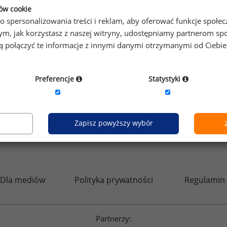
ków cookie
o spersonalizowania treści i reklam, aby oferować funkcje społe
o tym, jak korzystasz z naszej witryny, udostępniamy partnerom
gą połączyć te informacje z innymi danymi otrzymanymi od Ciebi
by otrzymać darmowy kod dostępu weź udział w
Ogólnopol
Preferencje
Statystyki
Zapisz powyższy wybór
kfw.sedlak.pl
rynekpracy.pl
raportyplacowe.p
Dla mediów
Polityka prywatności
Regulamin
Partnerzy: