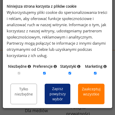
jego pomocą sprawdzić raporty dla
pozostałych.
Niniejsza strona korzysta z plików cookie
Wykorzystujemy pliki cookie do spersonalizowania treści
Wykorzystaj kod
i reklam, aby oferować funkcje społecznościowe i
analizować ruch w naszej witrynie. Informacje o tym, jak
Aby otrzymać darmowy kod dostępu weź udział
korzystasz z naszej witryny, udostępniamy partnerom
w
Ogólnopolskim Badaniu Wynagrodzeń
.
społecznościowym, reklamowym i analitycznym.
Partnerzy mogą połączyć te informacje z innymi danymi
otrzymanymi od Ciebie lub uzyskanymi podczas
korzystania z ich usług.
wynagrodzenia.pl
sedlak.pl
kfw.sedlak.pl
Niezbędne
Preferencje
Statystyki
Marketing
rynekpracy.pl
raportyplacowe.pl
badania
HR
.pl
wskazniki
HR
.pl
Zapisz
Tylko
Zaakceptuj
powyższy
niezbędne
wszystkie
wybór
Sklep
Kontakt
Polityka
Dla mediów
prywatności